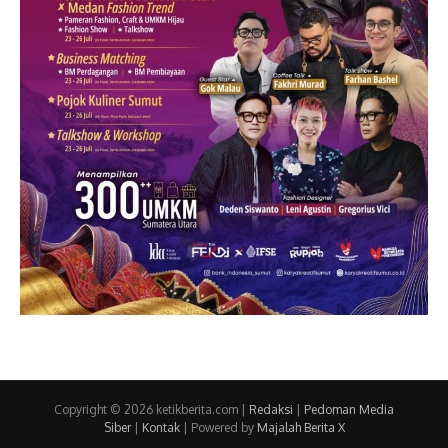
Copyright © 2026 ketikberita.com |
Redaksi
|
Pedoman Media
Siber
|
Kontak
| Powered by
Majalah Berita X