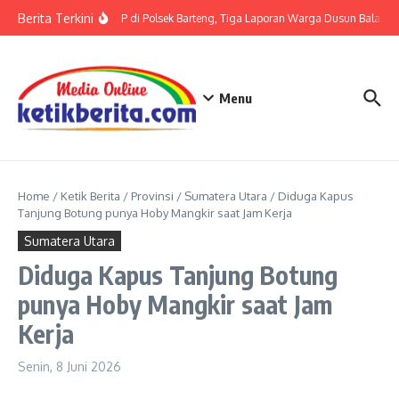
Lewati ke konten
Berita Terkini
Terkait LP di Polsek Barteng, Tiga Laporan Warga Dusun Balaka di
Menu
Home
/
Ketik Berita
/
Provinsi
/
Sumatera Utara
/
Diduga Kapus
Tanjung Botung punya Hoby Mangkir saat Jam Kerja
Sumatera Utara
Diduga Kapus Tanjung Botung
punya Hoby Mangkir saat Jam
Kerja
Senin, 8 Juni 2026