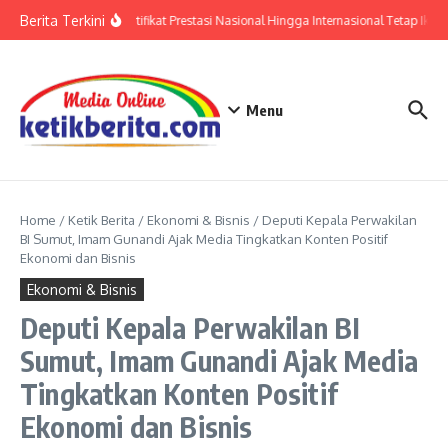
Lewati ke konten
Berita Terkini
Polri: Sertifikat Prestasi Nasional Hingga Internasional Tetap Ikuti
Menu
Home
/
Ketik Berita
/
Ekonomi & Bisnis
/
Deputi Kepala Perwakilan
BI Sumut, Imam Gunandi Ajak Media Tingkatkan Konten Positif
Ekonomi dan Bisnis
Ekonomi & Bisnis
Deputi Kepala Perwakilan BI
Sumut, Imam Gunandi Ajak Media
Tingkatkan Konten Positif
Ekonomi dan Bisnis