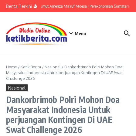
Lewati ke konten
Berita Terkini
KPwBI Sumut Ameriza Ma’ruf Moesa : Perekonomian Sumatera Utar
Menu
Home
/
Ketik Berita
/
Nasional
/
Dankorbrimob Polri Mohon Doa
Masyarakat Indonesia Untuk perjuangan Kontingen Di UAE Swat
Challenge 2026
Nasional
Dankorbrimob Polri Mohon Doa
Masyarakat Indonesia Untuk
perjuangan Kontingen Di UAE
Swat Challenge 2026