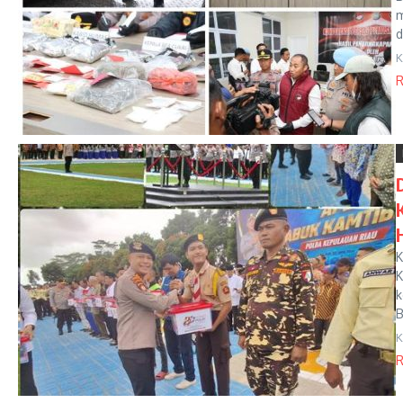
m
d
K
R
K
K
k
B
K
R