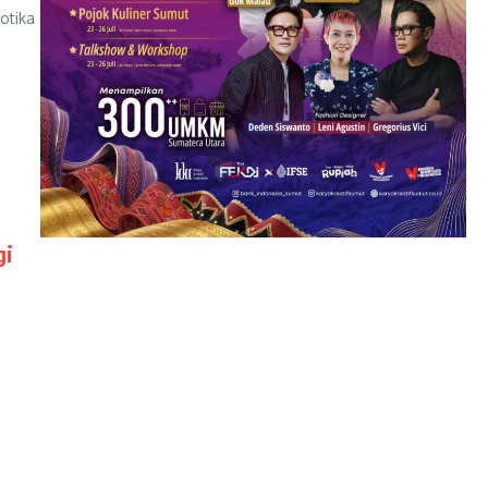
otika
gi