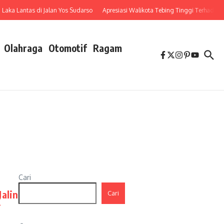
antas di Jalan Yos Sudarso
Apresiasi Walikota Tebing Tinggi Terhadap Penuru
Olahraga
Otomotif
Ragam
Cari
alin
Cari
i