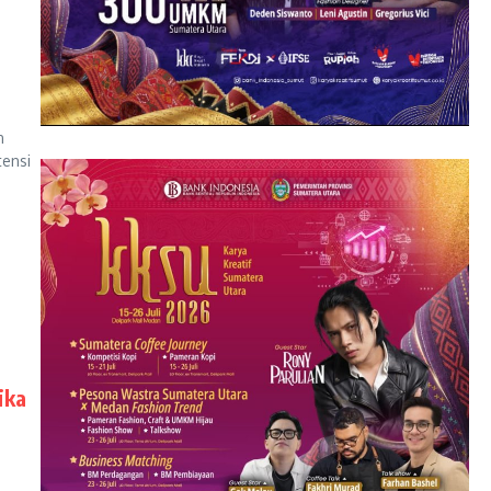
n
ensi
ika