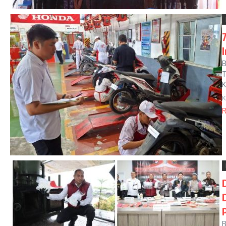
B
T
K
K
R
B