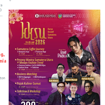
ra
0
..
ng,
nia
nton