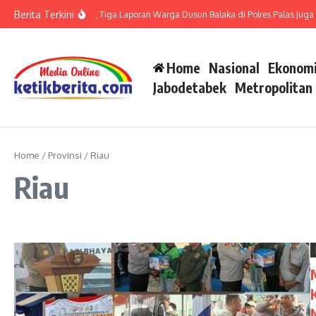
Lewati ke konten
Berita Terkini
 di Polsek Barteng, Tiga Laporan Warga Dusun Balaka di Polres Palas Juga Harus 
Home
Nasional
Ekonomi
Jabodetabek
Metropolitan
Home
/
Provinsi
/
Riau
Riau