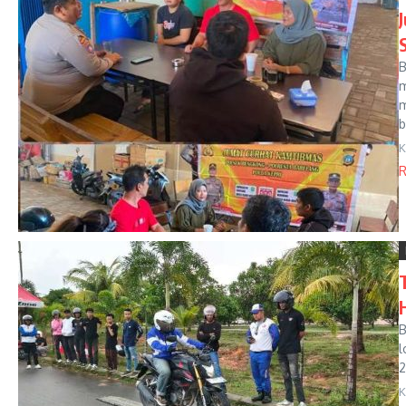
B
m
m
b
K
R
B
l
2
K