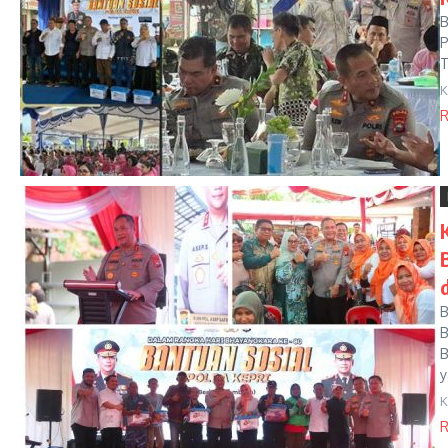
B
P
T
K
R
B
B
B
y
K
R