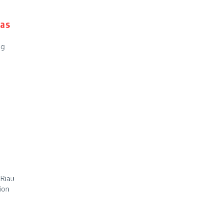
mas
ng
 Riau
ion