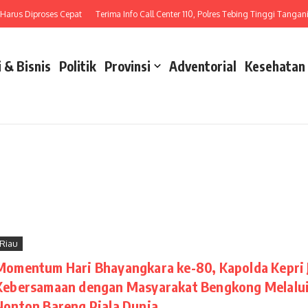
Diproses Cepat
Terima Info Call Center 110, Polres Tebing Tinggi Tangani Laka L
 & Bisnis
Politik
Provinsi
Adventorial
Kesehatan
Riau
Momentum Hari Bhayangkara ke-80, Kapolda Kepri J
Kebersamaan dengan Masyarakat Bengkong Melalu
Nonton Bareng Piala Dunia