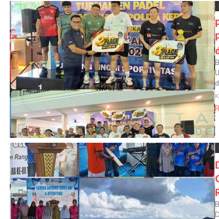
B
U
d
K
R
B
D