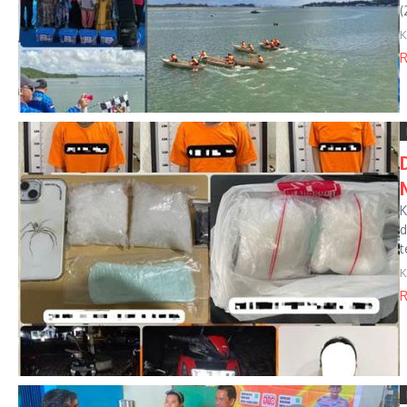
(
K
R
K
d
t
K
R