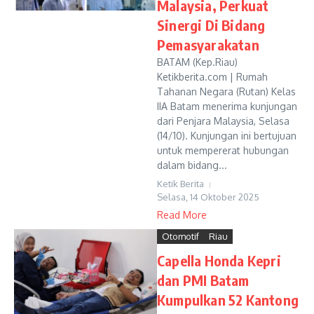
Malaysia, Perkuat
Sinergi Di Bidang
Pemasyarakatan
BATAM (Kep.Riau)
Ketikberita.com | Rumah
Tahanan Negara (Rutan) Kelas
IIA Batam menerima kunjungan
dari Penjara Malaysia, Selasa
(14/10). Kunjungan ini bertujuan
untuk mempererat hubungan
dalam bidang...
Ketik Berita
Selasa, 14 Oktober 2025
Read More
Otomotif
Riau
Capella Honda Kepri
dan PMI Batam
Kumpulkan 52 Kantong