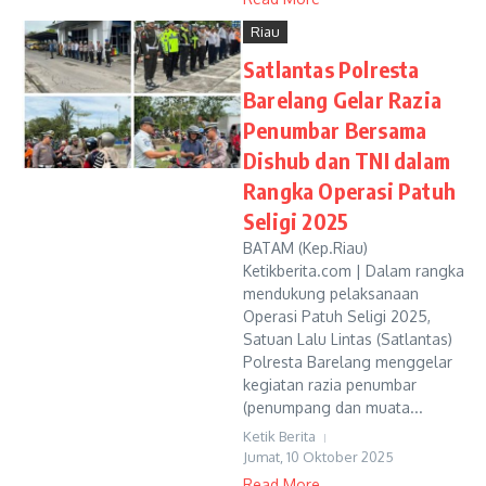
Riau
Satlantas Polresta
Barelang Gelar Razia
Penumbar Bersama
Dishub dan TNI dalam
Rangka Operasi Patuh
Seligi 2025
BATAM (Kep.Riau)
Ketikberita.com | Dalam rangka
mendukung pelaksanaan
Operasi Patuh Seligi 2025,
Satuan Lalu Lintas (Satlantas)
Polresta Barelang menggelar
kegiatan razia penumbar
(penumpang dan muata...
Ketik Berita
Jumat, 10 Oktober 2025
Read More