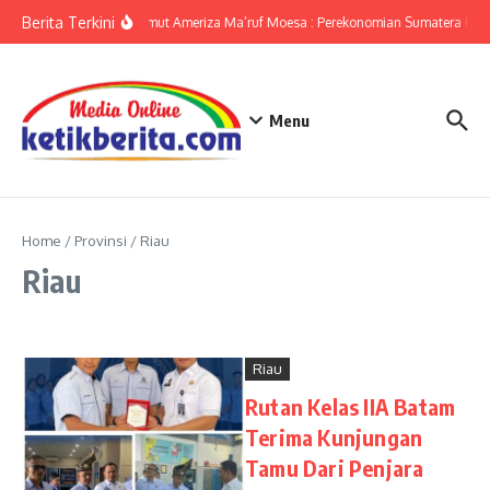
Lewati ke konten
Berita Terkini
KPwBI Sumut Ameriza Ma’ruf Moesa : Perekonomian Sumatera Utara
Menu
Home
/
Provinsi
/
Riau
Riau
Riau
Rutan Kelas IIA Batam
Terima Kunjungan
Tamu Dari Penjara