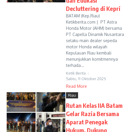
dan Edukasi
Decluttering di Kepri
BATAM (Kep.Riau)
Ketikberita.com | PT Astra
Honda Motor (AHM) bersama
PT Capella Dinamik Nusantara
selaku main dealer sepeda
motor Honda wilayah
Kepulauan Riau kembali
menunjukkan komitmennya
terhada...
Ketik Berita
Sabtu, 11 Oktober 2025
Read More
Riau
Rutan Kelas IIA Batam
Gelar Razia Bersama
Aparat Penegak
Hukum, Dukung