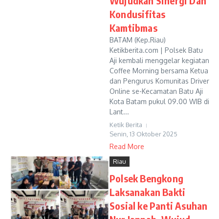
Wujudkan Sinergi Dan
Kondusifitas
Kamtibmas
BATAM (Kep.Riau)
Ketikberita.com | Polsek Batu
Aji kembali menggelar kegiatan
Coffee Morning bersama Ketua
dan Pengurus Komunitas Driver
Online se-Kecamatan Batu Aji
Kota Batam pukul 09.00 WIB di
Lant...
Ketik Berita
Senin, 13 Oktober 2025
Read More
Riau
Polsek Bengkong
Laksanakan Bakti
Sosial ke Panti Asuhan