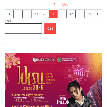
Read More
1
...
28
29
30
31
32
...
36
Cari
Cari