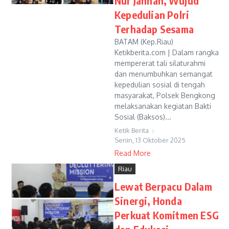
Nur Jannah, Wujud
Kepedulian Polri
Terhadap Sesama
BATAM (Kep.Riau)
Ketikberita.com | Dalam rangka
mempererat tali silaturahmi
dan menumbuhkan semangat
kepedulian sosial di tengah
masyarakat, Polsek Bengkong
melaksanakan kegiatan Bakti
Sosial (Baksos)...
Ketik Berita
Senin, 13 Oktober 2025
Read More
Riau
Lewat Berpacu Dalam
Sinergi, Honda
Perkuat Komitmen ESG