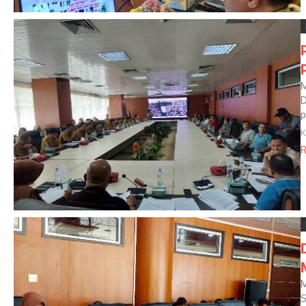
M
D
p
K
R
M
S