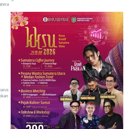
atera
Barus
bkan