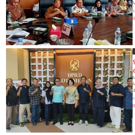
M
K
R
M
M
d
K
R