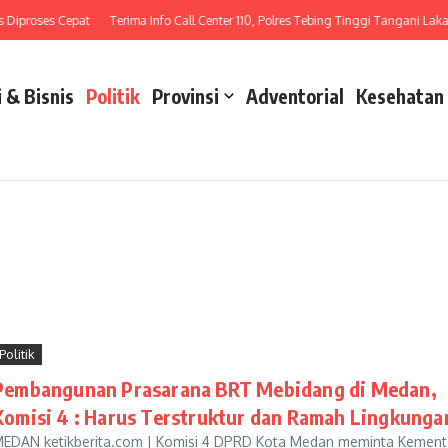
ses Cepat
Terima Info Call Center 110, Polres Tebing Tinggi Tangani Laka Lantas
 & Bisnis
Politik
Provinsi
Adventorial
Kesehatan
Politik
Pembangunan Prasarana BRT Mebidang di Medan,
Komisi 4 : Harus Terstruktur dan Ramah Lingkunga
EDAN ketikberita.com | Komisi 4 DPRD Kota Medan meminta Kement