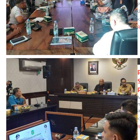
P
U
K
R
M
m
a
K
R