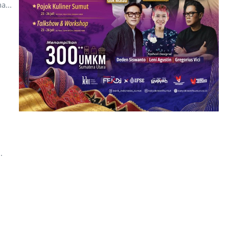
a...
.