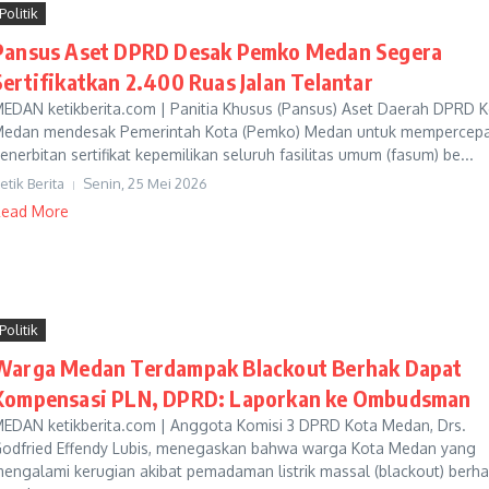
Politik
Pansus Aset DPRD Desak Pemko Medan Segera
Sertifikatkan 2.400 Ruas Jalan Telantar
EDAN ketikberita.com | Panitia Khusus (Pansus) Aset Daerah DPRD 
edan mendesak Pemerintah Kota (Pemko) Medan untuk mempercep
enerbitan sertifikat kepemilikan seluruh fasilitas umum (fasum) be...
etik Berita
Senin, 25 Mei 2026
ead More
Politik
Warga Medan Terdampak Blackout Berhak Dapat
Kompensasi PLN, DPRD: Laporkan ke Ombudsman
EDAN ketikberita.com | Anggota Komisi 3 DPRD Kota Medan, Drs.
odfried Effendy Lubis, menegaskan bahwa warga Kota Medan yang
engalami kerugian akibat pemadaman listrik massal (blackout) berh