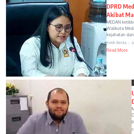
DPRD Meda
Akibat Ma
MEDAN ketikb
Walikota Meda
kejahatan dan
Ketik Berita
J
Read More
M
D
p
K