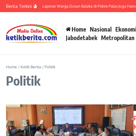
Lewati ke konten
Berita Terkini
olsek Barteng, Tiga Laporan Warga Dusun Balaka di Polres Palas Juga Harus Dipro
Home
Nasional
Ekonomi
Jabodetabek
Metropolitan
Home
/
Ketik Berita
/
Politik
Politik
M