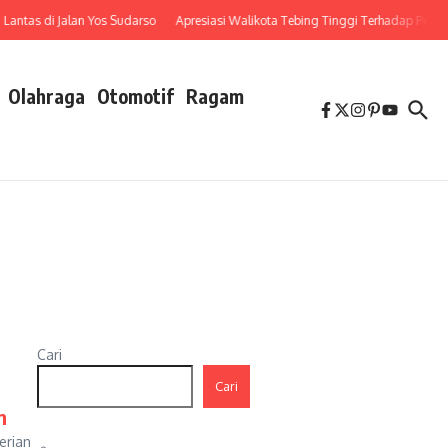
 di Jalan Yos Sudarso
Apresiasi Walikota Tebing Tinggi Terhadap Penurunan 
Olahraga
Otomotif
Ragam
Cari
Cari
n
erian