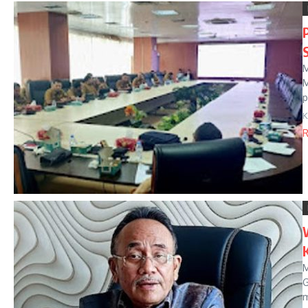
M
M
p
K
R
M
G
m