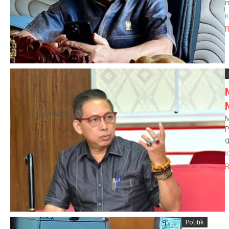
m
K
R
M
P
g
K
R
Politik