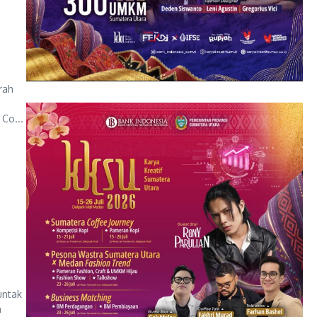
rah
Co...
untak
a