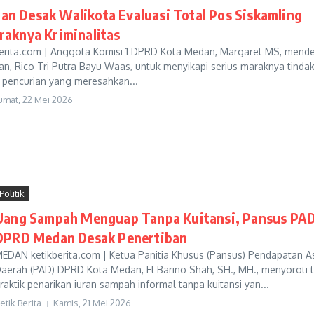
n Desak Walikota Evaluasi Total Pos Siskamling
raknya Kriminalitas
erita.com | Anggota Komisi 1 DPRD Kota Medan, Margaret MS, mend
n, Rico Tri Putra Bayu Waas, untuk menyikapi serius maraknya tinda
 pencurian yang meresahkan...
umat, 22 Mei 2026
Politik
Uang Sampah Menguap Tanpa Kuitansi, Pansus PA
DPRD Medan Desak Penertiban
EDAN ketikberita.com | Ketua Panitia Khusus (Pansus) Pendapatan As
aerah (PAD) DPRD Kota Medan, El Barino Shah, SH., MH., menyoroti 
raktik penarikan iuran sampah informal tanpa kuitansi yan...
etik Berita
Kamis, 21 Mei 2026