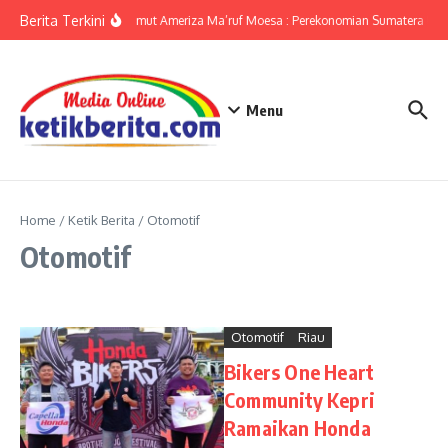
Lewati ke konten
Berita Terkini
KPwBI Sumut Ameriza Ma’ruf Moesa : Perekonomian Sumatera Utara
Menu
Home
/
Ketik Berita
/
Otomotif
Otomotif
Otomotif
Riau
Bikers One Heart
Community Kepri
Ramaikan Honda