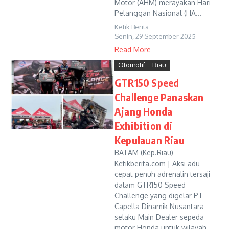
Motor (AHM) merayakan Hari
Pelanggan Nasional (HA...
Ketik Berita
Senin, 29 September 2025
Read More
Otomotif
Riau
GTR150 Speed
Challenge Panaskan
Ajang Honda
Exhibition di
Kepulauan Riau
BATAM (Kep.Riau)
Ketikberita.com | Aksi adu
cepat penuh adrenalin tersaji
dalam GTR150 Speed
Challenge yang digelar PT
Capella Dinamik Nusantara
selaku Main Dealer sepeda
motor Honda untuk wilayah