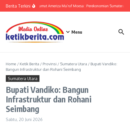
Lewati ke konten
Berita Terkini
KPwBI Sumut Ameriza Ma’ruf Moesa : Perekonomian Sumatera Uta
Menu
Home
/
Ketik Berita
/
Provinsi
/
Sumatera Utara
/
Bupati Vandiko:
Bangun Infrastruktur dan Rohani Seimbang
Sumatera Utara
Bupati Vandiko: Bangun
Infrastruktur dan Rohani
Seimbang
Sabtu, 20 Juni 2026