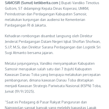
SAMOSIR (Sumut) ketikberita.com |
Bupati Vandiko Timotius
Gultom, ST didampingi Kepala Dinas Koperasi, UMKM,
Perindustrian dan Perdagangan Kabupaten Samosir,
melakukan kunjungan dan audiensi ke Kementerian
Pardagangan RI di Jakarta.
Kehadiran rombongan disambut langsung oleh Direktur
Jenderal Perdagangan Dalam Negeri Iqbal Shoffan Shofwan,
S.I.P, M.Si, dan Direktur Sarana Perdagangan dan Logistik Sri
Sugi Atmanto bersama jajaran.
Melalui junjungannya, Vandiko menyampaikan Kabupaten
Samosir merupakan salah satu dari 7 (tujuh) Kabupaten
Kawasan Danau Toba yang berupaya melakukan percepatan
pembangunan, dimana kawasan Danau Toba ditetapkan
menjadi Kawasan Strategis Pariwisata Nasional (KSPN) Toba,
Jumat (19/9/2025).
“Saat ini Pedagang di Pasar Rakyat Pangururan dan
Nainggolan sangat banyak yang melebihi kapasitas Lapak