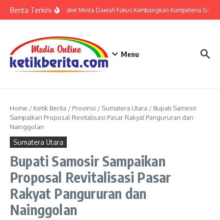
Lewati ke konten
Berita Terkini
Wamenaker Minta Daerah Fokus Kembangkan Kompetensi Green J
Menu
Home
/
Ketik Berita
/
Provinsi
/
Sumatera Utara
/
Bupati Samosir
Sampaikan Proposal Revitalisasi Pasar Rakyat Pangururan dan
Nainggolan
Sumatera Utara
Bupati Samosir Sampaikan
Proposal Revitalisasi Pasar
Rakyat Pangururan dan
Nainggolan