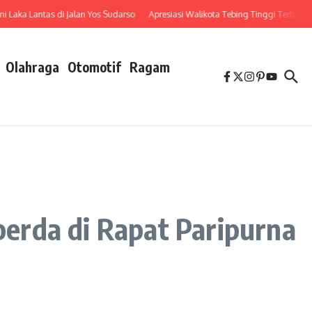
ka Lantas di Jalan Yos Sudarso
Apresiasi Walikota Tebing Tinggi Terhadap Pe
Olahraga
Otomotif
Ragam
erda di Rapat Paripurna