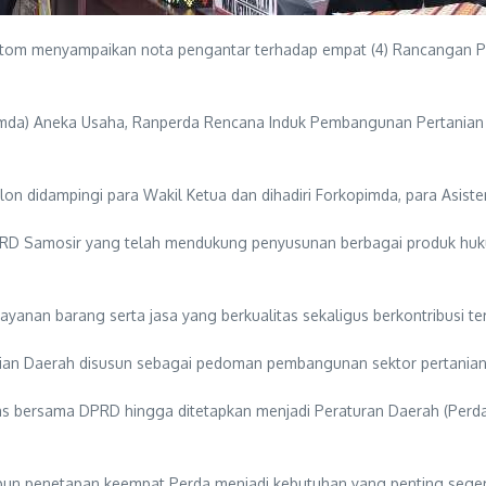
ltom menyampaikan nota pengantar terhadap empat (4) Rancangan P
mda) Aneka Usaha, Ranperda Rencana Induk Pembangunan Pertanian 
on didampingi para Wakil Ketua dan dihadiri Forkopimda, para Asis
PRD Samosir yang telah mendukung penyusunan berbagai produk hu
nan barang serta jasa yang berkualitas sekaligus berkontribusi t
ian Daerah disusun sebagai pedoman pembangunan sektor pertanian s
has bersama DPRD hingga ditetapkan menjadi Peraturan Daerah (Per
n penetapan keempat Perda menjadi kebutuhan yang penting seger