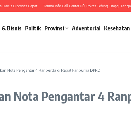
us Diproses Cepat
Terima Info Call Center 110, Polres Tebing Tinggi Tangani La
 & Bisnis
Politik
Provinsi
Adventorial
Kesehatan
ikan Nota Pengantar 4 Ranperda di Rapat Paripurna DPRD
an Nota Pengantar 4 Ranp