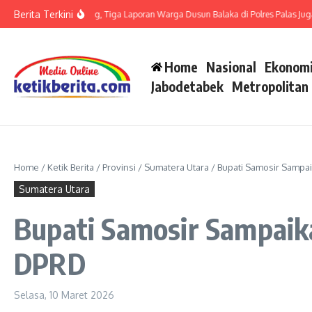
Lewati ke konten
Berita Terkini
 LP di Polsek Barteng, Tiga Laporan Warga Dusun Balaka di Polres Palas Juga Har
Home
Nasional
Ekonomi
Jabodetabek
Metropolitan
Home
/
Ketik Berita
/
Provinsi
/
Sumatera Utara
/
Bupati Samosir Sampa
Sumatera Utara
Bupati Samosir Sampaik
DPRD
Selasa, 10 Maret 2026