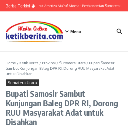
Lewati ke konten
Berita Terkini
KPwBI Sumut Ameriza Ma’ruf Moesa : Perekonomian Sumatera Utara
Menu
Home
/
Ketik Berita
/
Provinsi
/
Sumatera Utara
/
Bupati Samosir
Sambut Kunjungan Baleg DPR RI, Dorong RUU Masyarakat Adat
untuk Disahkan
Sumatera Utara
Bupati Samosir Sambut
Kunjungan Baleg DPR RI, Dorong
RUU Masyarakat Adat untuk
Disahkan