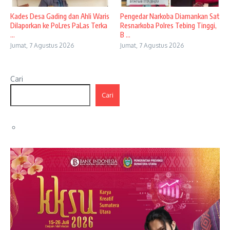
Kades Desa Gading dan Ahli Waris
Pengedar Narkoba Diamankan Sat
Dilaporkan ke PoLres PaLas Terka
Resnarkoba Polres Tebing Tinggi,
...
B ...
Jumat, 7 Agustus 2026
Jumat, 7 Agustus 2026
Cari
Cari