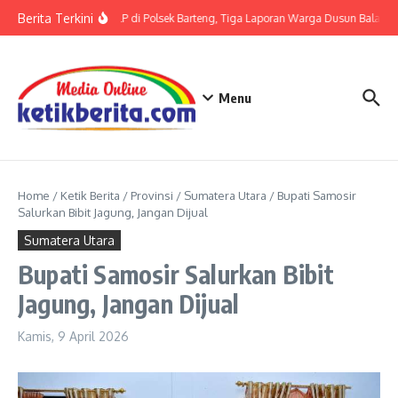
Lewati ke konten
Berita Terkini
Terkait LP di Polsek Barteng, Tiga Laporan Warga Dusun Balaka di
Menu
Home
/
Ketik Berita
/
Provinsi
/
Sumatera Utara
/
Bupati Samosir
Salurkan Bibit Jagung, Jangan Dijual
Sumatera Utara
Bupati Samosir Salurkan Bibit
Jagung, Jangan Dijual
Kamis, 9 April 2026