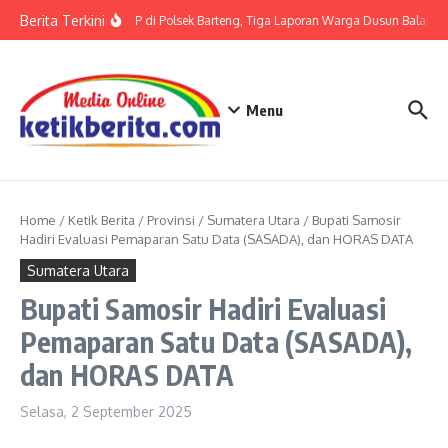
Lewati ke konten
Berita Terkini
Terkait LP di Polsek Barteng, Tiga Laporan Warga Dusun Balaka di
Menu
Home
/
Ketik Berita
/
Provinsi
/
Sumatera Utara
/
Bupati Samosir
Hadiri Evaluasi Pemaparan Satu Data (SASADA), dan HORAS DATA
Sumatera Utara
Bupati Samosir Hadiri Evaluasi
Pemaparan Satu Data (SASADA),
dan HORAS DATA
Selasa, 2 September 2025