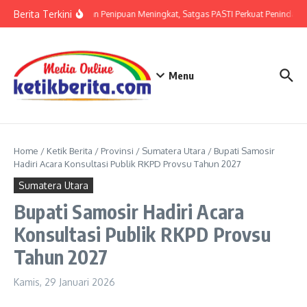
Lewati ke konten
Berita Terkini
Ancaman Penipuan Meningkat, Satgas PASTI Perkuat Penindakan
Menu
Home
/
Ketik Berita
/
Provinsi
/
Sumatera Utara
/
Bupati Samosir
Hadiri Acara Konsultasi Publik RKPD Provsu Tahun 2027
Sumatera Utara
Bupati Samosir Hadiri Acara
Konsultasi Publik RKPD Provsu
Tahun 2027
Kamis, 29 Januari 2026