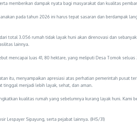
erta memberikan dampak nyata bagi masyarakat dan kualitas pemban
ksanakan pada tahun 2026 ini harus tepat sasaran dan berdampak l
ari total 3.056 rumah tidak layak huni akan direnovasi dan sebanyak
silitas lainnya.
t mencapai luas 41, 80 hektare, yang meliputi Desa Tomok seluas 2
tan itu, menyampaikan apresiasi atas perhatian pemerintah pusat t
 tinggal menjadi lebih layak, sehat, dan aman.
katkan kualitas rumah yang sebelumnya kurang layak huni. Kami berh
r Lespayer Sipayung, serta pejabat lainnya. (IHS/31)