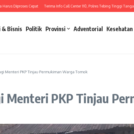
rus Diproses Cepat
Terima Info Call Center 110, Polres Tebing Tinggi Tangani La
 & Bisnis
Politik
Provinsi
Adventorial
Kesehatan
ngi Menteri PKP Tinjau Permukiman Warga Tomok
gi Menteri PKP Tinjau P