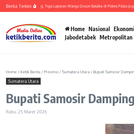
Lewati ke konten
Berita Terkini
t LP di Polsek Barteng, Tiga Laporan Warga Dusun Balaka di Polres Palas Juga Ha
Home
Nasional
Ekonomi
Jabodetabek
Metropolitan
Home
/
Ketik Berita
/
Provinsi
/
Sumatera Utara
/
Bupati Samosir Dampi
Sumatera Utara
Bupati Samosir Dampin
Rabu, 25 Maret 2026