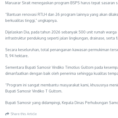
Maruarar Sirait menegaskan program BSPS harus tepat sasaran s
“Bantuan renovasi RTLH dan 26 program lainnya yang akan dila
berkualitas tinggi,” ungkapnya.
Dijelaskan Dia, pada tahun 2026 sebanyak 500 unit rumah warga d
infrastruktur pendukung seperti jalan lingkungan, drainase, serta fa
Secara keseluruhan, total penanganan kawasan permukiman tersebu
11, 94 hektare.
Sementara Bupati Samosir Vindiko Timotius Gultom pada kesempa
dimanfaatkan dengan baik oleh penerima sehingga kualitas tempat
“Program ini sangat membantu masyarakat kami, khususnya mening
Bupati Samosir Vindiko T Gultom.
Bupati Samosir yang didampingi, Kepala Dinas Perhubungan Samosi
Share this Article