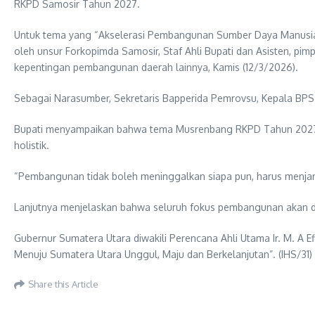
RKPD Samosir Tahun 2027.
Untuk tema yang “Akselerasi Pembangunan Sumber Daya Manusia, 
oleh unsur Forkopimda Samosir, Staf Ahli Bupati dan Asisten, pi
kepentingan pembangunan daerah lainnya, Kamis (12/3/2026).
Sebagai Narasumber, Sekretaris Bapperida Pemrovsu, Kepala BPS 
Bupati menyampaikan bahwa tema Musrenbang RKPD Tahun 2027 a
holistik.
“Pembangunan tidak boleh meninggalkan siapa pun, harus menjan
Lanjutnya menjelaskan bahwa seluruh fokus pembangunan akan di
Gubernur Sumatera Utara diwakili Perencana Ahli Utama Ir. M. A
Menuju Sumatera Utara Unggul, Maju dan Berkelanjutan”. (IHS/31)
Share this Article