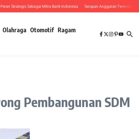
 Strategis Sebagai Mitra Bank Indonesia
Serapan Anggaran Terendah, Inspektor
Olahraga
Otomotif
Ragam
orong Pembangunan SDM