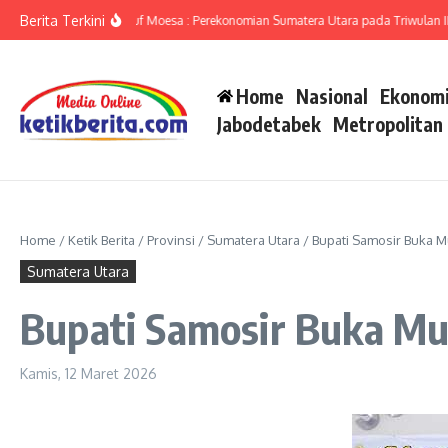
Lewati ke konten
Berita Terkini
umut Ameriza Ma’ruf Moesa : Perekonomian Sumatera Utara pada Triwulan II-202
Home
Nasional
Ekonomi
Jabodetabek
Metropolitan
Home
/
Ketik Berita
/
Provinsi
/
Sumatera Utara
/
Bupati Samosir Buka
Sumatera Utara
Bupati Samosir Buka M
Kamis, 12 Maret 2026