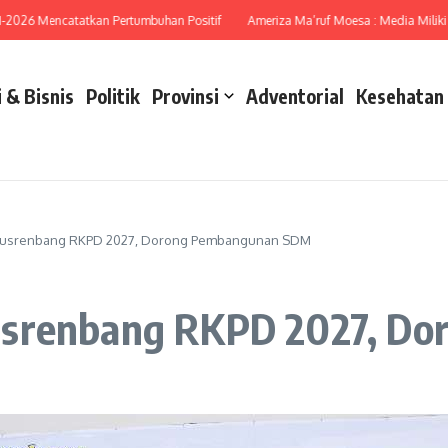
6 Mencatatkan Pertumbuhan Positif
Ameriza Ma’ruf Moesa : Media Miliki Peran
 & Bisnis
Politik
Provinsi
Adventorial
Kesehatan
 Musrenbang RKPD 2027, Dorong Pembangunan SDM
usrenbang RKPD 2027, D