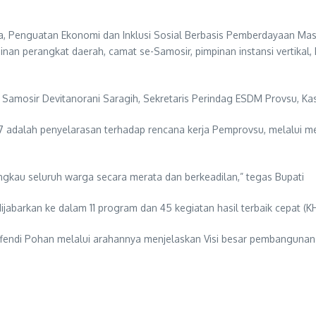
Penguatan Ekonomi dan Inklusi Sosial Berbasis Pemberdayaan Masya
mpinan perangkat daerah, camat se-Samosir, pimpinan instansi verti
Samosir Devitanorani Saragih, Sekretaris Perindag ESDM Provsu, Ka
dalah penyelarasan terhadap rencana kerja Pemprovsu, melalui m
gkau seluruh warga secara merata dan berkeadilan,” tegas Bupati
jabarkan ke dalam 11 program dan 45 kegiatan hasil terbaik cepat 
 Effendi Pohan melalui arahannya menjelaskan Visi besar pembanguna