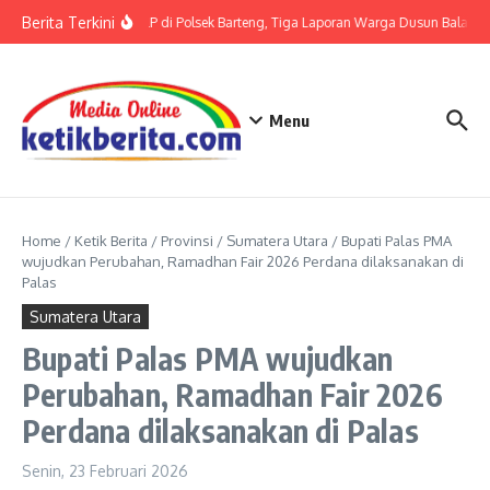
Lewati ke konten
Berita Terkini
Terkait LP di Polsek Barteng, Tiga Laporan Warga Dusun Balaka di
Menu
Home
/
Ketik Berita
/
Provinsi
/
Sumatera Utara
/
Bupati Palas PMA
wujudkan Perubahan, Ramadhan Fair 2026 Perdana dilaksanakan di
Palas
Sumatera Utara
Bupati Palas PMA wujudkan
Perubahan, Ramadhan Fair 2026
Perdana dilaksanakan di Palas
Senin, 23 Februari 2026