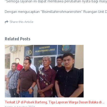
“Semoga layanan ini dapat membawa perubahan nyata bagi masyar
Dengan mengucapkan “Bisimillahirrohmanirrohim” Ruangan Unit Dia
Share this Article
Related Posts
Terkait LP di Polsek Barteng, Tiga Laporan Warga Dusun Balaka di ...