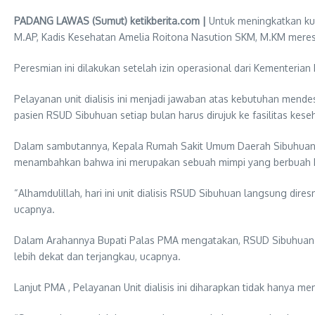
PADANG LAWAS (Sumut) ketikberita.com |
Untuk meningkatkan ku
M.AP, Kadis Kesehatan Amelia Roitona Nasution SKM, M.KM meresm
Peresmian ini dilakukan setelah izin operasional dari Kementerian
Pelayanan unit dialisis ini menjadi jawaban atas kebutuhan mend
pasien RSUD Sibuhuan setiap bulan harus dirujuk ke fasilitas kes
Dalam sambutannya, Kepala Rumah Sakit Umum Daerah Sibuhuan, dr
menambahkan bahwa ini merupakan sebuah mimpi yang berbuah ke
“Alhamdulillah, hari ini unit dialisis RSUD Sibuhuan langsung di
ucapnya.
Dalam Arahannya Bupati Palas PMA mengatakan, RSUD Sibuhuan kini
lebih dekat dan terjangkau, ucapnya.
Lanjut PMA , Pelayanan Unit dialisis ini diharapkan tidak hany