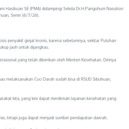
lam Hasibuan SE (PMA) didampingi Sekda Dr.H.Panguhum Nasution
uan, Senin (6/7/26).
is penyakit ginjal kronis, karena sebelumnya, sekitar Puluhan
ukup jauh untuk dijangkau.
asional yang telah diberikan oleh Menteri Kesehatan. Dirinya
ng mau melaksanakan Cuci Darah sudah bisa di RSUD Sibuhuan,
rakat kita, yang kini dapat menikmati layanan kesehatan yang
as, tetapi juga dapat menjadi sumber pendapatan daerah.