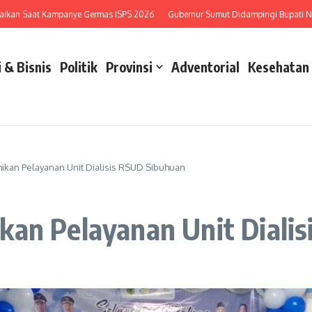
n Saat Kampanye Germas ISPS 2026
Gubernur Sumut Didampingi Bupati Nias M
 & Bisnis
Politik
Provinsi
Adventorial
Kesehatan
ikan Pelayanan Unit Dialisis RSUD Sibuhuan
kan Pelayanan Unit Diali