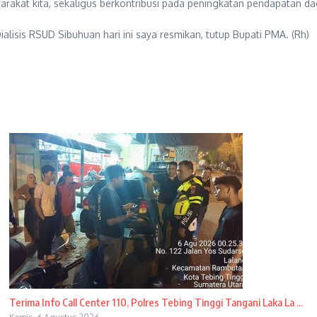
akat kita, sekaligus berkontribusi pada peningkatan pendapatan 
lisis RSUD Sibuhuan hari ini saya resmikan, tutup Bupati PMA. (Rh)
Terima Info Call Center 110, Polres Tebing Tinggi Tangani Laka La ...