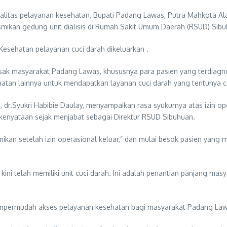
alitas pelayanan kesehatan, Bupati Padang Lawas, Putra Mahkota A
ikan gedung unit dialisis di Rumah Sakit Umum Daerah (RSUD) Sibuh
 Kesehatan pelayanan cuci darah dikeluarkan .
esak masyarakat Padang Lawas, khususnya para pasien yang terdiagnos
ehatan lainnya untuk mendapatkan layanan cuci darah yang tentunya c
.Syukri Habibie Daulay, menyampaikan rasa syukurnya atas izin oper
nyataan sejak menjabat sebagai Direktur RSUD Sibuhuan.
resmikan setelah izin operasional keluar,” dan mulai besok pasien ya
 telah memiliki unit cuci darah. Ini adalah penantian panjang masya
a mempermudah akses pelayanan kesehatan bagi masyarakat Padang Law