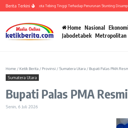
Lewati ke konten
Berita Terkini
o
Apresiasi Walikota Tebing Tinggi Terhadap Penurunan Stunting Disampaika
Home
Nasional
Ekonomi
Jabodetabek
Metropolitan
Home
/
Ketik Berita
/
Provinsi
/
Sumatera Utara
/
Bupati Palas PMA Resm
Sumatera Utara
Bupati Palas PMA Resmi
Senin, 6 Juli 2026