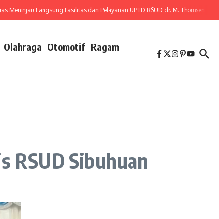
eninjau Langsung Fasilitas dan Pelayanan UPTD RSUD dr. M. Thomsen
Ancama
Olahraga
Otomotif
Ragam
sis RSUD Sibuhuan