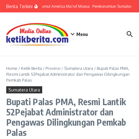
Lewati ke konten
Berita Terkini
KPwBI Sumut Ameriza Ma’ruf Moesa : Perekonomian Sumatera Uta
Menu
Home
/
Ketik Berita
/
Provinsi
/
Sumatera Utara
/
Bupati Palas PMA,
Resmi Lantik 52Pejabat Administrator dan Pengawas Dilingkungan
Pemkab Palas
Sumatera Utara
Bupati Palas PMA, Resmi Lantik
52Pejabat Administrator dan
Pengawas Dilingkungan Pemkab
Palas