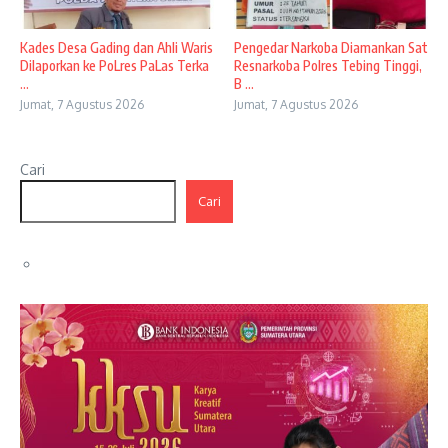
Kades Desa Gading dan Ahli Waris
Pengedar Narkoba Diamankan Sat
Dilaporkan ke PoLres PaLas Terka
Resnarkoba Polres Tebing Tinggi,
...
B ...
Jumat, 7 Agustus 2026
Jumat, 7 Agustus 2026
Cari
Cari