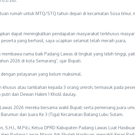
/05/26).
uan rumah untuk MTQ/STQ tahun depan di kecamatan Sosa timur, na
pkan dapat meningkatkan pendapatan masyarakat terkhusus masyaraka
 peserta yang berhasil, saya ucapkan selamat telah meraih juara,
n membawa nama baik Padang Lawas di tingkat yang lebih tinggi, yai
tahun 2026 di kota Semarang”, ujar Bupati.
t dengan pelayanan yang belum maksimal.
husus atau tambahan kepada 3 orang umroh, termasuk pada peserta ni
a putri dan Dewan Hakim 1 Kholil daulay.
g Lawas 2026 mereka bersama wakil Bupati serta pemenang juara u
k Barumun dan Juara Ke 3 (Tiga) Kecamatan Batang Lubu Sutam.
on, S.H.I., M.Pd.i, Ketua DPRD Kabupaten Padang Lawas Luat Hasibu
en Padang Lawas Mayor Arh Shaleh Hasibuan, mewakili Kejari Pada