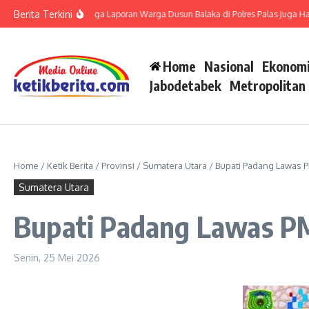
Lewati ke konten
Berita Terkini
di Polsek Barteng, Tiga Laporan Warga Dusun Balaka di Polres Palas Juga Harus D
Home
Nasional
Ekonomi
Jabodetabek
Metropolitan
Home
/
Ketik Berita
/
Provinsi
/
Sumatera Utara
/
Bupati Padang Lawas 
Sumatera Utara
Bupati Padang Lawas P
Senin, 25 Mei 2026