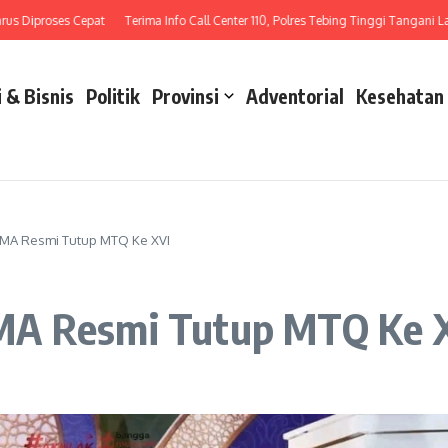
iproses Cepat
Terima Info Call Center 110, Polres Tebing Tinggi Tangani Laka La
 & Bisnis
Politik
Provinsi
Adventorial
Kesehatan
PMA Resmi Tutup MTQ Ke XVI
MA Resmi Tutup MTQ Ke 