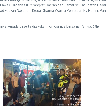
g Lawas, Organisasi Perangkat Daerah dan Camat se-Kabupaten Pada
chmad Fauzan Nasution, Ketua Dharma Wanita Persatuan Ny Hamnil P
nnya kepada peserta dilakukan Forkopimda bersama Panitia. (Rh)