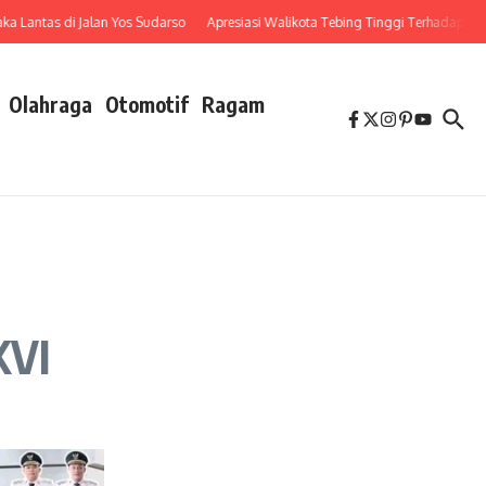
ntas di Jalan Yos Sudarso
Apresiasi Walikota Tebing Tinggi Terhadap Penuru
Olahraga
Otomotif
Ragam
XVI