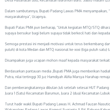
Desa Hasahatan Julu, Kecamatan Barumun Baru. Sabtu malam (23
Dalam sambutannya, Bupati Padang Lawas PMA menyampaikan, “t
masyarakatnya”, Ucapnya.
Bupati Palas PMA pun berharap, “Untuk kegiatan MTQ/STQ dihara
supaya bersukur bagi belum supaya tidak berkecil hati dan kepada
Semoga prestasi ini menjadi motivasi untuk terus berkembang da
puluh) di kota Medan dan MTQ nasional ke-xxxi (tiga puluh satu) 
Disampaikan juga ucapan mohon maaf kepada masyarakat terkai
Berdasarkan pantauan media ,Bupati PMA juga memberikan hadiah k
Putra, nilai tertinggi 30 juz Hamdiyah Alifia Marsya Harahap remaj
Dan pemberangkatannya dibulan Juli setelah selesai HUT Padan
Juara 1 (Satu) Kecamatan Barumun, Juara 2 (dua) Kecamatan Lubu
Turut hadir wakil Bupati Padang Lawas H. Achmad Fauzan Nasuti
Wakapolres Padang Lawas Kompol Sugianto S.Pd, Pabung Kabupat