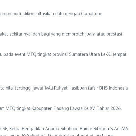
mun perlu dikonsultasikan dulu dengan Camat dan
t sekitar nya, dan bagi yang memproleh juara atau prestasi
tu pada event MTQ tingkat provinsi Sumatera Utara ke-XL (empat
lai tertinggi jawat 1vAli Ruhyal Hasibuan tafsir BHS Indonesia
mum MTQ tingkat Kabupaten Padang Lawas Ke XVI Tahun 2026,
an SE, Ketua Pengadilan Agama Sibuhuan Bainar Ritonga S.Ag, MA
ng Lawas, Pj Sekretaris Daerah Kabupaten Padang Lawas