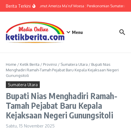
Lewati ke konten
Berita Terkini
KPwBI Sumut Ameriza Ma’ruf Moesa : Perekonomian Sumatera Utar
Menu
Home
/
Ketik Berita
/
Provinsi
/
Sumatera Utara
/
Bupati Nias
Menghadiri Ramah-Tamah Pejabat Baru Kepala Kejaksaan Negeri
Gunungsitoli
Sumatera Utara
Bupati Nias Menghadiri Ramah-
Tamah Pejabat Baru Kepala
Kejaksaan Negeri Gunungsitoli
Sabtu, 15 November 2025