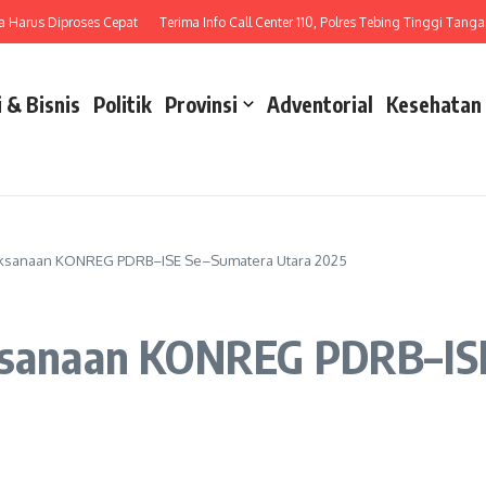
us Diproses Cepat
Terima Info Call Center 110, Polres Tebing Tinggi Tangani La
 & Bisnis
Politik
Provinsi
Adventorial
Kesehatan
elaksanaan KONREG PDRB–ISE Se–Sumatera Utara 2025
aksanaan KONREG PDRB–IS