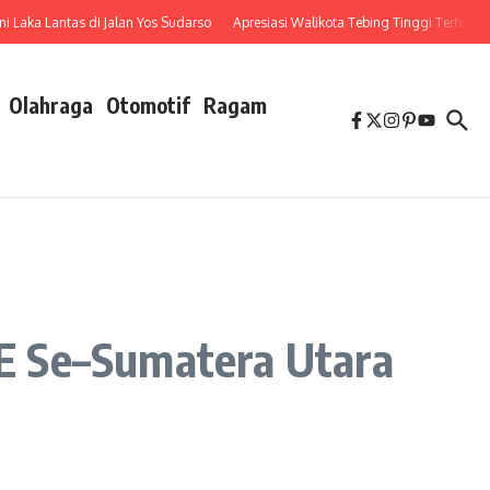
ka Lantas di Jalan Yos Sudarso
Apresiasi Walikota Tebing Tinggi Terhadap Pe
Olahraga
Otomotif
Ragam
E Se–Sumatera Utara