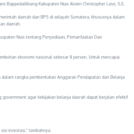
is Bappedalitbang Kabupaten Nias Alvien Christopher Lase, S.E.
emerintah daerah dan BPS di wilayah Sumatera, khususnya dalam
nan daerah.
bupaten Nias tentang Penyediaan, Pemanfaatan Dan
umbuhan ekonomi nasional sebesar 8 persen. Untuk mencapai
ama dalam rangka pembentukan Anggaran Pendapatan dan Belanja
overnment agar kebijakan belanja daerah dapat berjalan efektif
isi investasi,” tambahnya.