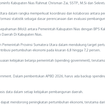
ominfo Kabupaten Nias Rahmat Chrisman Zai, SSTP., M.Si dan Sekretar
 Utara dalam rangka memperkuat koordinasi dan kolaborasi antara p
ormasi statistik sebagai dasar perencanaan dan evaluasi pembangu
esepahaman (MoU) antara Pemerintah Kabupaten Nias dengan BPS Ka
 Daerah Di Kabupaten Nias.
 Pemerintah Provinsi Sumatera Utara dalam mendukung target pert
ntribusi pertumbuhan ekonomi pada kisaran 6,8 hingga 7,2 persen.
suaian kebijakan belanja pemerintah (spending government), terut
ernment. Dalam pembentukan APBD 2026, harus ada backup spending g
asis data dalam setiap kebijakan pembangunan daerah.
ar dapat mendorong peningkatan pertumbuhan ekonomi, terutama dari s