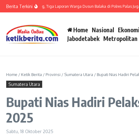
Lewati ke konten
Berita Terkini
 LP di Polsek Barteng, Tiga Laporan Warga Dusun Balaka di Polres Palas Juga Har
Home
Nasional
Ekonomi
Jabodetabek
Metropolitan
Home
/
Ketik Berita
/
Provinsi
/
Sumatera Utara
/
Bupati Nias Hadiri P
Sumatera Utara
Bupati Nias Hadiri Pel
2025
Sabtu, 18 Oktober 2025