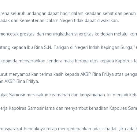
arena seluruh undangan dapat hadir dalam keadaan sehat dan penu
ak dari Kementerian Dalam Negeri tidak dapat diwakilkan.
encetak prestasi dan meningkatkan sinergitas ke depan melalui kom
datang kepada Ibu Rina S.N. Tarigan di Negeri Indah Kepingan Surga,”
rkopimda menyerahkan cendera mata berupa ulos kepada Kapolres l
rut menyampaikan terima kasih kepada AKBP Rina Frillya atas penga
AKBP Rina Frillya.
rakat Samosir merasakan keamanan dan kenyamanan. Ini menjadi keb
ja Kapolres Samosir lama dan menyambut kehadiran Kapolres Samosir 
 masyarakat hendaknya tetap mengedepankan adat istiadat. Jika ada ke