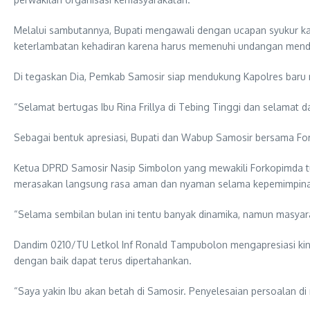
Melalui sambutannya, Bupati mengawali dengan ucapan syukur k
keterlambatan kehadiran karena harus memenuhi undangan mendad
Di tegaskan Dia, Pemkab Samosir siap mendukung Kapolres baru m
“Selamat bertugas Ibu Rina Frillya di Tebing Tinggi dan selamat 
Sebagai bentuk apresiasi, Bupati dan Wabup Samosir bersama Fo
Ketua DPRD Samosir Nasip Simbolon yang mewakili Forkopimda tu
merasakan langsung rasa aman dan nyaman selama kepemimpinan 
“Selama sembilan bulan ini tentu banyak dinamika, namun masya
Dandim 0210/TU Letkol Inf Ronald Tampubolon mengapresiasi kiner
dengan baik dapat terus dipertahankan.
“Saya yakin Ibu akan betah di Samosir. Penyelesaian persoalan di