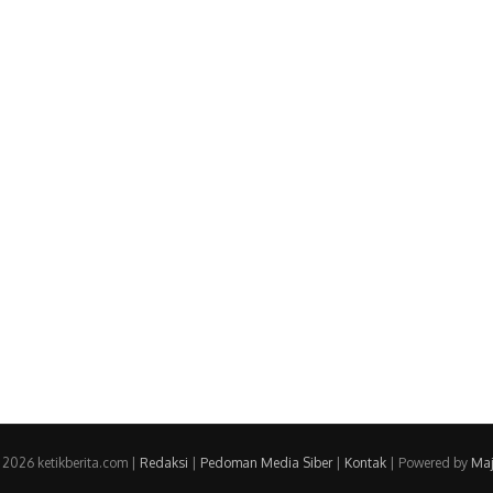
 2026 ketikberita.com |
Redaksi
|
Pedoman Media Siber
|
Kontak
| Powered by
Maj