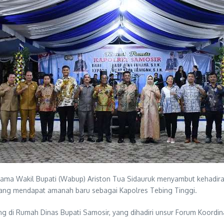
sama Wakil Bupati (Wabup) Ariston Tua Sidauruk menyambut kehadira
., yang mendapat amanah baru sebagai Kapolres Tebing Tinggi.
ng di Rumah Dinas Bupati Samosir, yang dihadiri unsur Forum Koordi