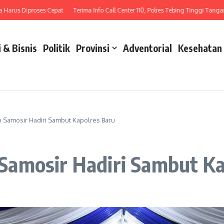
us Diproses Cepat
Terima Info Call Center 110, Polres Tebing Tinggi Tangani La
 & Bisnis
Politik
Provinsi
Adventorial
Kesehatan
 Samosir Hadiri Sambut Kapolres Baru
amosir Hadiri Sambut Ka