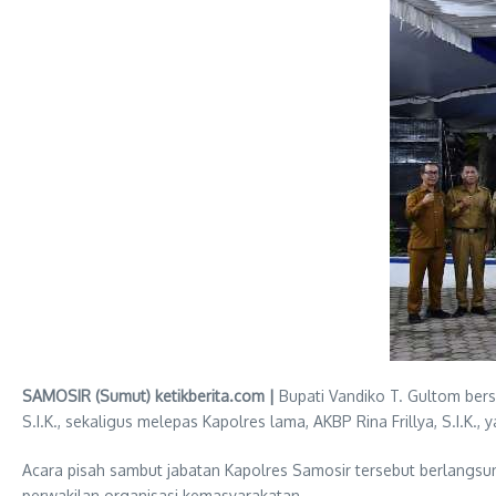
SAMOSIR (Sumut) ketikberita.com |
Bupati Vandiko T. Gultom ber
S.I.K., sekaligus melepas Kapolres lama, AKBP Rina Frillya, S.I.K
Acara pisah sambut jabatan Kapolres Samosir tersebut berlangsu
perwakilan organisasi kemasyarakatan.