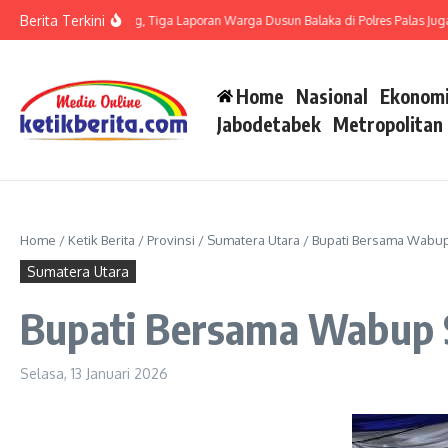
Lewati ke konten
Berita Terkini
 LP di Polsek Barteng, Tiga Laporan Warga Dusun Balaka di Polres Palas Juga Har
Home
Nasional
Ekonomi
Jabodetabek
Metropolitan
Home
/
Ketik Berita
/
Provinsi
/
Sumatera Utara
/
Bupati Bersama Wabup
Sumatera Utara
Bupati Bersama Wabup S
Selasa, 13 Januari 2026