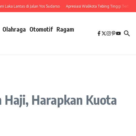
aka Lantas di Jalan Yos Sudarso
Apresiasi Walikota Tebing Tinggi Terhadap P
Olahraga
Otomotif
Ragam
 Haji, Harapkan Kuota