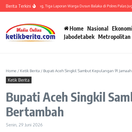
Lewati ke konten
Berita Terkini
t LP di Polsek Barteng, Tiga Laporan Warga Dusun Balaka di Polres Palas Juga Ha
Home
Nasional
Ekonomi
Jabodetabek
Metropolitan
Home
/
Ketik Berita
/
Bupati Aceh Singkil Sambut Kepulangan 91 Jamaah
Ketik Berita
Bupati Aceh Singkil Sam
Bertambah
Senin, 29 Juni 2026