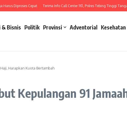
rus Diproses Cepat
Terima Info Call Center 110, Polres Tebing Tinggi Tangani L
 & Bisnis
Politik
Provinsi
Adventorial
Kesehatan
 Haji, Harapkan Kuota Bertambah
but Kepulangan 91 Jamaah