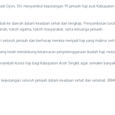
friadi Oyon, SH, menyambut kepulangan 91 jamaah haji asal Kabupate
ali ke daerah dalam keadaan sehat dan lengkap. Penyambutan turut 
erah, tokoh agama, tokoh masyarakat, serta keluarga jamaah.
seluruh jamaah dan berharap mereka menjadi haji yang mabrur serta
it yang telah mendukung kelancaran penyelenggaraan ibadah haji, mu
enambah kuota haji bagi Kabupaten Aceh Singkil agar semakin bany
s kepulangan seluruh jamaah dalam keadaan sehat dan selamat. (R84