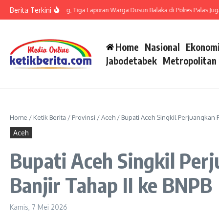
Lewati ke konten
Berita Terkini
t LP di Polsek Barteng, Tiga Laporan Warga Dusun Balaka di Polres Palas Juga Ha
Home
Nasional
Ekonomi
Jabodetabek
Metropolitan
Home
/
Ketik Berita
/
Provinsi
/
Aceh
/
Bupati Aceh Singkil Perjuangkan 
Aceh
Bupati Aceh Singkil Pe
Banjir Tahap II ke BNPB
Kamis, 7 Mei 2026