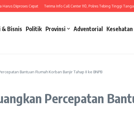
rus Diproses Cepat
Terima Info Call Center 110, Polres Tebing Tinggi Tangani La
 & Bisnis
Politik
Provinsi
Adventorial
Kesehatan
Percepatan Bantuan Rumah Korban Banjir Tahap II ke BNPB
rjuangkan Percepatan Ba