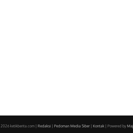
 2026 ketikberita.com |
Redaksi
|
Pedoman Media Siber
|
Kontak
| Powered by
Maj