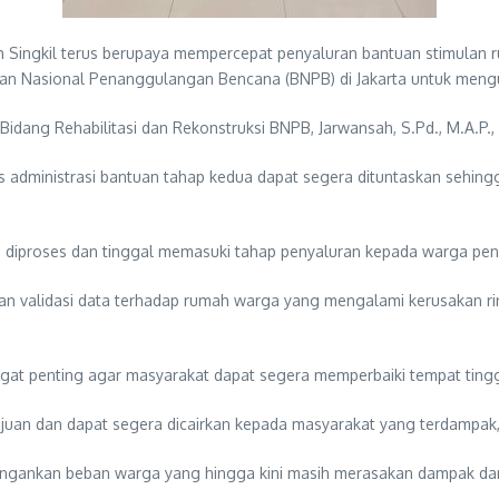
Singkil terus berupaya mempercepat penyaluran bantuan stimulan r
adan Nasional Penanggulangan Bencana (BNPB) di Jakarta untuk mengu
dang Rehabilitasi dan Rekonstruksi BNPB, Jarwansah, S.Pd., M.A.P.,
 administrasi bantuan tahap kedua dapat segera dituntaskan sehin
i diproses dan tinggal memasuki tahap penyaluran kepada warga pe
 dan validasi data terhadap rumah warga yang mengalami kerusakan rin
t penting agar masyarakat dapat segera memperbaiki tempat tinggal
juan dan dapat segera dicairkan kepada masyarakat yang terdampak,”
ankan beban warga yang hingga kini masih merasakan dampak dari m