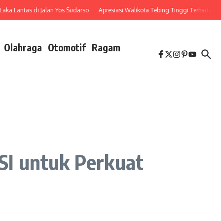
Lantas di Jalan Yos Sudarso
Apresiasi Walikota Tebing Tinggi Terhadap Penu
Olahraga
Otomotif
Ragam
SI untuk Perkuat