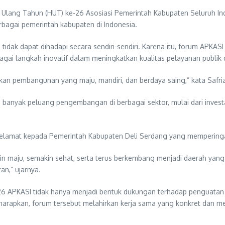
lang Tahun (HUT) ke-26 Asosiasi Pemerintah Kabupaten Seluruh Indon
agai pemerintah kabupaten di Indonesia.
dak dapat dihadapi secara sendiri-sendiri. Karena itu, forum APKAS
agai langkah inovatif dalam meningkatkan kualitas pelayanan publik
kan pembangunan yang maju, mandiri, dan berdaya saing,” kata Safri
h banyak peluang pengembangan di berbagai sektor, mulai dari inves
selamat kepada Pemerintah Kabupaten Deli Serdang yang memperingati
in maju, semakin sehat, serta terus berkembang menjadi daerah ya
n,” ujarnya.
26 APKASI tidak hanya menjadi bentuk dukungan terhadap penguatan 
arapkan, forum tersebut melahirkan kerja sama yang konkret dan m