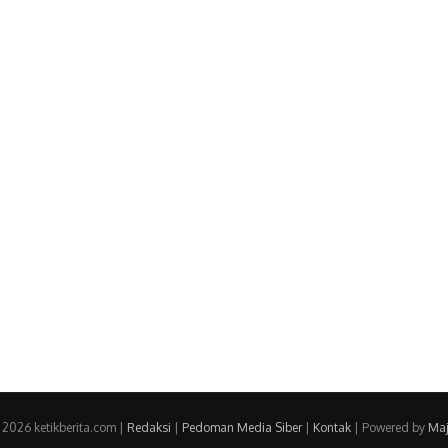
 2026 ketikberita.com |
Redaksi
|
Pedoman Media Siber
|
Kontak
| Powered by
Maj