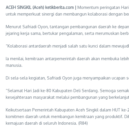
ACEH SINGKIL (Aceh) ketikberita.com |
Momentum peringatan Hari U
untuk memperkuat sinergi dan membangun kolaborasi dengan berb
Menurut Safriadi Oyon, tantangan pembangunan daerah ke depan ti
jejaring kerja sama, bertukar pengalaman, serta merumuskan berb
“Kolaborasi antardaerah menjadi salah satu kunci dalam mewujud
Ia menilai, kemitraan antarpemerintah daerah akan membuka lebi
manusia.
Di sela-sela kegiatan, Safriadi Oyon juga menyampaikan ucapan 
“Selamat Hari Jadi ke-80 Kabupaten Deli Serdang. Semoga semak
kesejahteraan masyarakat melalui pembangunan yang berkelanjuta
Keikutsertaan Pemerintah Kabupaten Aceh Singkil dalam HUT ke-
komitmen daerah untuk membangun kemitraan yang produktif. Dih
kemajuan daerah di seluruh Indonesia. (R84)