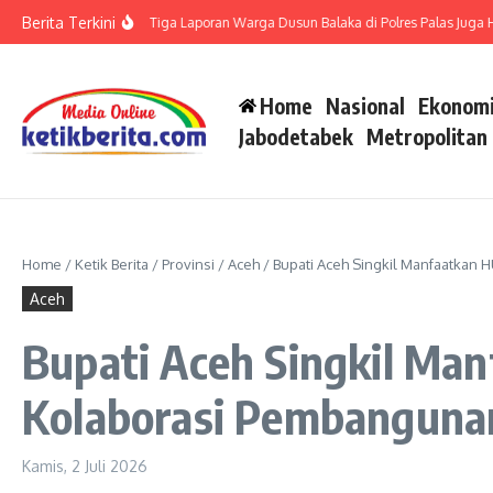
Lewati ke konten
Berita Terkini
P di Polsek Barteng, Tiga Laporan Warga Dusun Balaka di Polres Palas Juga Harus
Home
Nasional
Ekonomi
Jabodetabek
Metropolitan
Home
/
Ketik Berita
/
Provinsi
/
Aceh
/
Bupati Aceh Singkil Manfaatkan
Aceh
Bupati Aceh Singkil Ma
Kolaborasi Pembanguna
Kamis, 2 Juli 2026