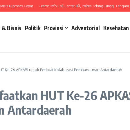
 Diproses Cepat
Terima Info Call Center 110, Polres Tebing Tinggi Tangani Laka 
 & Bisnis
Politik
Provinsi
Adventorial
Kesehatan
 HUT Ke-26 APKASI untuk Perkuat Kolaborasi Pembangunan Antardaerah
nfaatkan HUT Ke-26 APKA
n Antardaerah