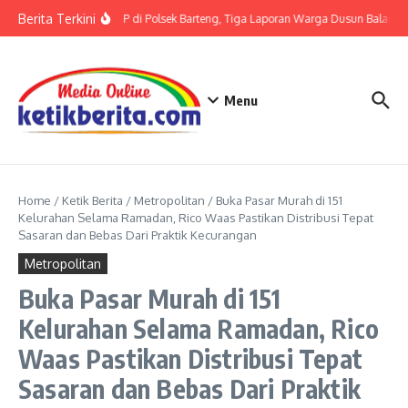
Lewati ke konten
Berita Terkini
Terkait LP di Polsek Barteng, Tiga Laporan Warga Dusun Balaka di
Menu
Home
/
Ketik Berita
/
Metropolitan
/
Buka Pasar Murah di 151
Kelurahan Selama Ramadan, Rico Waas Pastikan Distribusi Tepat
Sasaran dan Bebas Dari Praktik Kecurangan
Metropolitan
Buka Pasar Murah di 151
Kelurahan Selama Ramadan, Rico
Waas Pastikan Distribusi Tepat
Sasaran dan Bebas Dari Praktik