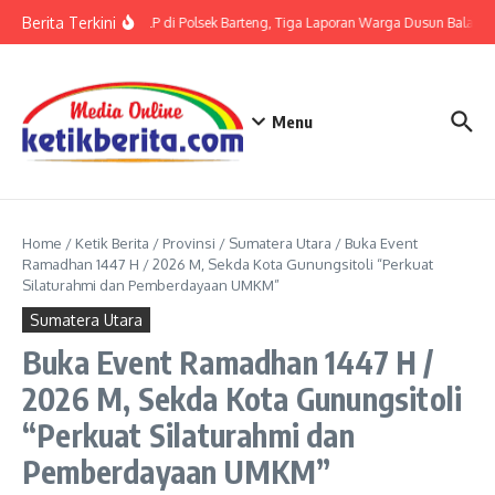
Lewati ke konten
Berita Terkini
Terkait LP di Polsek Barteng, Tiga Laporan Warga Dusun Balaka d
Menu
Home
/
Ketik Berita
/
Provinsi
/
Sumatera Utara
/
Buka Event
Ramadhan 1447 H / 2026 M, Sekda Kota Gunungsitoli “Perkuat
Silaturahmi dan Pemberdayaan UMKM”
Sumatera Utara
Buka Event Ramadhan 1447 H /
2026 M, Sekda Kota Gunungsitoli
“Perkuat Silaturahmi dan
Pemberdayaan UMKM”