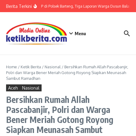
Lewati ke konten
Berita Terkini
Terkait LP di Polsek Barteng, Tiga Laporan Warga Dusun Balaka di
Menu
Home
/
Ketik Berita
/
Nasional
/
Bersihkan Rumah Allah Pascabanjir,
Polri dan Warga Bener Meriah Gotong Royong Siapkan Meunasah
Sambut Ramadhan
Aceh
Nasional
Bersihkan Rumah Allah
Pascabanjir, Polri dan Warga
Bener Meriah Gotong Royong
Siapkan Meunasah Sambut