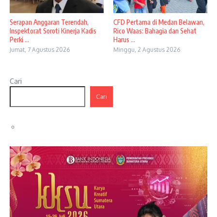
Serapan Anggaran Terendah,
CFD Pertama di Medan Belawan,
Inspektorat Soroti Kinerja Kadis
Rico Waas: Bahagia dan Sehat
Perki ...
Harus ...
Jumat, 7 Agustus 2026
Minggu, 2 Agustus 2026
Cari
Cari