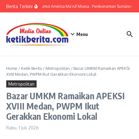
Lewati ke konten
Berita Terkini
KPwBI Sumut Ameriza Ma’ruf Moesa : Perekonomian Sumatera Utar
Menu
Home
/
Ketik Berita
/
Metropolitan
/
Bazar UMKM Ramaikan APEKSI
XVIII Medan, PWPM Ikut Gerakkan Ekonomi Lokal
Metropolitan
Bazar UMKM Ramaikan APEKSI
XVIII Medan, PWPM Ikut
Gerakkan Ekonomi Lokal
Rabu, 1 Juli 2026