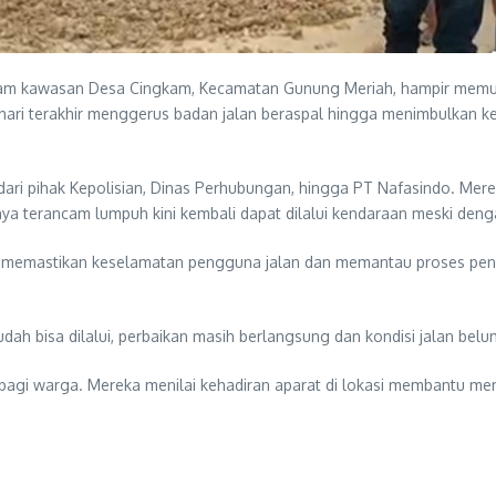
tam kawasan Desa Cingkam, Kecamatan Gunung Meriah, hampir mem
ari terakhir menggerus badan jalan beraspal hingga menimbulkan ke
ai dari pihak Kepolisian, Dinas Perhubungan, hingga PT Nafasindo. M
nya terancam lumpuh kini kembali dapat dilalui kendaraan meski den
tuk memastikan keselamatan pengguna jalan dan memantau proses pe
h bisa dilalui, perbaikan masih berlangsung dan kondisi jalan belum
gi warga. Mereka menilai kehadiran aparat di lokasi membantu memas