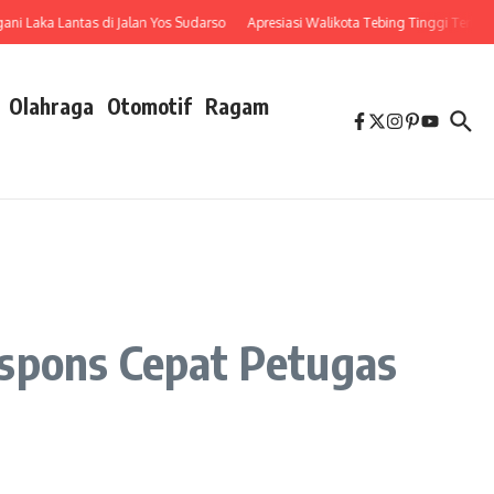
Laka Lantas di Jalan Yos Sudarso
Apresiasi Walikota Tebing Tinggi Terhadap 
Olahraga
Otomotif
Ragam
espons Cepat Petugas