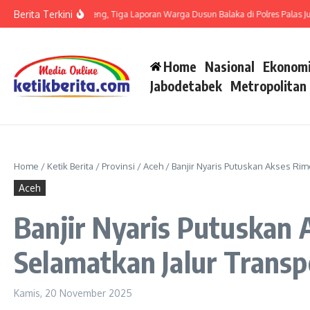
Lewati ke konten
Berita Terkini
it LP di Polsek Barteng, Tiga Laporan Warga Dusun Balaka di Polres Palas Juga H
Home
Nasional
Ekonomi
Jabodetabek
Metropolitan
Home
/
Ketik Berita
/
Provinsi
/
Aceh
/
Banjir Nyaris Putuskan Akses Ri
Aceh
Banjir Nyaris Putuskan
Selamatkan Jalur Transp
Kamis, 20 November 2025