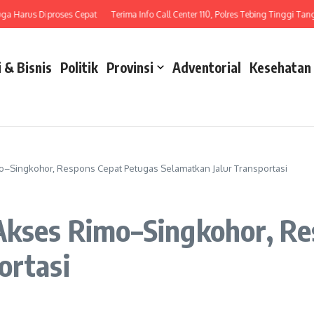
arus Diproses Cepat
Terima Info Call Center 110, Polres Tebing Tinggi Tangani 
 & Bisnis
Politik
Provinsi
Adventorial
Kesehatan
mo–Singkohor, Respons Cepat Petugas Selamatkan Jalur Transportasi
 Akses Rimo–Singkohor, R
ortasi