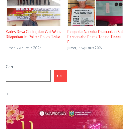
Kades Desa Gading dan Ahli Waris
Pengedar Narkoba Diamankan Sat
Dilaporkan ke PoLres PaLas Terka
Resnarkoba Polres Tebing Tinggi,
...
B ...
Jumat, 7 Agustus 2026
Jumat, 7 Agustus 2026
Cari
Cari