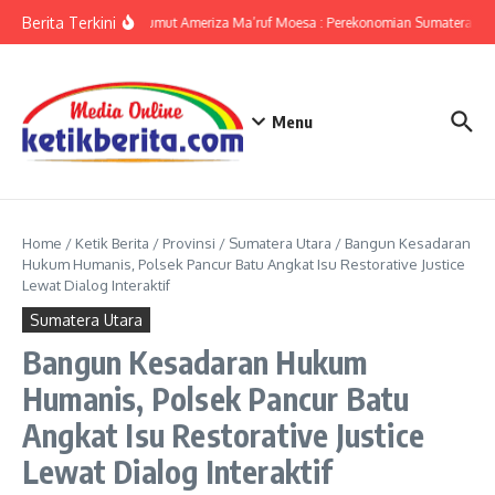
Lewati ke konten
Berita Terkini
KPwBI Sumut Ameriza Ma’ruf Moesa : Perekonomian Sumatera Utar
Menu
Home
/
Ketik Berita
/
Provinsi
/
Sumatera Utara
/
Bangun Kesadaran
Hukum Humanis, Polsek Pancur Batu Angkat Isu Restorative Justice
Lewat Dialog Interaktif
Sumatera Utara
Bangun Kesadaran Hukum
Humanis, Polsek Pancur Batu
Angkat Isu Restorative Justice
Lewat Dialog Interaktif