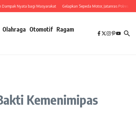
pak Nyata bagi Masyarakat
Gelapkan Sepeda Motor, Jatanras Polres Tebing
Olahraga
Otomotif
Ragam
 Bakti Kemenimipas