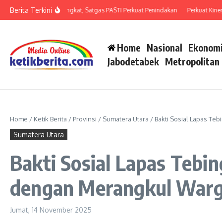
Lewati ke konten
Berita Terkini
an Penipuan Meningkat, Satgas PASTI Perkuat Penindakan
Perkuat Kinerja Or
Home
Nasional
Ekonomi
Jabodetabek
Metropolitan
Home
/
Ketik Berita
/
Provinsi
/
Sumatera Utara
/
Bakti Sosial Lapas Te
Sumatera Utara
Bakti Sosial Lapas Tebi
dengan Merangkul War
Jumat, 14 November 2025