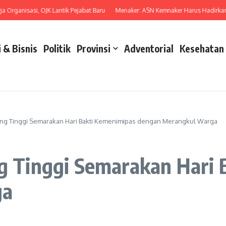
ganisasi, OJK Lantik Pejabat Baru
Menaker: ASN Kemnaker Harus Hadirkan Dam
 & Bisnis
Politik
Provinsi
Adventorial
Kesehatan
bing Tinggi Semarakan Hari Bakti Kemenimipas dengan Merangkul Warga
ng Tinggi Semarakan Hari
ga