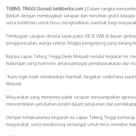
TEBING TINGGI (Sumut) ketikberita.com |
Dalam rangka menyambut 
Berkah dengan membagikan sarapan dan minuman gratis kepada masy
serta komitmen untuk terus menghadirkan manfaat bagi masyarak
Pembagian sarapan dimulai sejak pukul 08.15 WIB di depan ger
pengguna jalan, warga sekitar, hingga pengunjung yang datang 
Kepala Lapas Tebing Tinggi Dede Mulyadi melalui kegiatan ini, 
hubungan yang harmonis antara petugas pemasyarakatan dan ma
“Kami ingin hadir memberikan manfaat. Kegiatan sederhana sepert
Mulyadi.
Masyarakat yang menerima paket sarapan menyampaikan apresiasi d
mencerminkan perubahan positif dalam pelayanan dan pendekata
Dengan terlaksananya kegiatan ini, Lapas Tebing Tinggi berharap
masyarakat, serta mendorong semangat untuk terus menebar keba