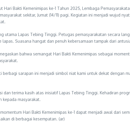
Hari Bakti Kemenimipas ke-1 Tahun 2025, Lembaga Pemasyarakatan K
arakat sekitar, Jumat (14/11) pagi. Kegiatan ini menjadi wujud nyat
at.
bang utama Lapas Tebing Tinggi. Petugas pemasyarakatan secara l
ke lapas. Suasana hangat dan penuh kebersamaan tampak dari antus
menegaskan bahwa semangat Hari Bakti Kemenimipas sebagai momentum
syarakat.
i berbagi sarapan ini menjadi simbol niat kami untuk dekat dengan m
an terima kasih atas inisiatif Lapas Tebing Tinggi. Kehadiran prog
n kepada masyarakat.
 momentum Hari Bakti Kemenimipas ke-1 dapat menjadi awal dari semak
ikan di berbagai kesempatan. (ar)