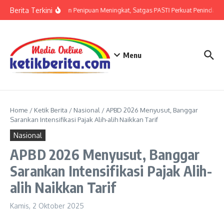
Lewati ke konten
Berita Terkini
Ancaman Penipuan Meningkat, Satgas PASTI Perkuat Penindakan
Menu
Home
/
Ketik Berita
/
Nasional
/
APBD 2026 Menyusut, Banggar
Sarankan Intensifikasi Pajak Alih-alih Naikkan Tarif
Nasional
APBD 2026 Menyusut, Banggar
Sarankan Intensifikasi Pajak Alih-
alih Naikkan Tarif
Kamis, 2 Oktober 2025