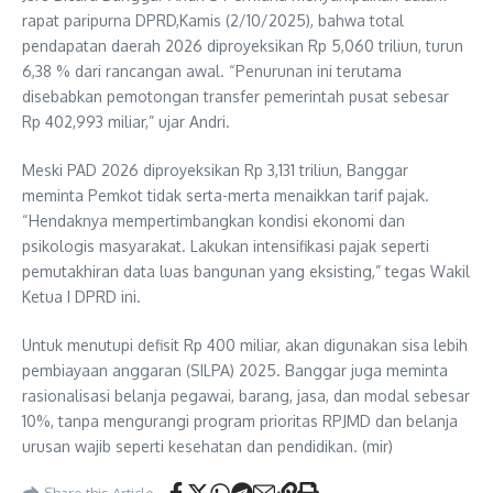
rapat paripurna DPRD,Kamis (2/10/2025), bahwa total
pendapatan daerah 2026 diproyeksikan Rp 5,060 triliun, turun
6,38 % dari rancangan awal. “Penurunan ini terutama
disebabkan pemotongan transfer pemerintah pusat sebesar
Rp 402,993 miliar,” ujar Andri.
Meski PAD 2026 diproyeksikan Rp 3,131 triliun, Banggar
meminta Pemkot tidak serta-merta menaikkan tarif pajak.
“Hendaknya mempertimbangkan kondisi ekonomi dan
psikologis masyarakat. Lakukan intensifikasi pajak seperti
pemutakhiran data luas bangunan yang eksisting,” tegas Wakil
Ketua I DPRD ini.
Untuk menutupi defisit Rp 400 miliar, akan digunakan sisa lebih
pembiayaan anggaran (SILPA) 2025. Banggar juga meminta
rasionalisasi belanja pegawai, barang, jasa, dan modal sebesar
10%, tanpa mengurangi program prioritas RPJMD dan belanja
urusan wajib seperti kesehatan dan pendidikan. (mir)
Share this Article