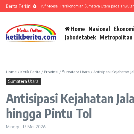
Lewati ke konten
Berita Terkini
Sumut Ameriza Ma’ruf Moesa : Perekonomian Sumatera Utara pada Triwulan II-2
Home
Nasional
Ekonomi
Jabodetabek
Metropolitan
Home
/
Ketik Berita
/
Provinsi
/
Sumatera Utara
/
Antisipasi Kejahatan J
Sumatera Utara
Antisipasi Kejahatan Ja
hingga Pintu Tol
Minggu, 17 Mei 2026