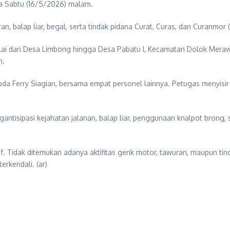
a Sabtu (16/5/2026) malam.
uran, balap liar, begal, serta tindak pidana Curat, Curas, dan Curanm
mulai dari Desa Limbong hingga Desa Pabatu I, Kecamatan Dolok Mera
n.
pda Ferry Siagian, bersama empat personel lainnya. Petugas menyisi
gantisipasi kejahatan jalanan, balap liar, penggunaan knalpot brong, 
 Tidak ditemukan adanya aktifitas genk motor, tawuran, maupun tindak p
rkendali. (ar)