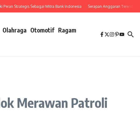
an Strategis Sebagai Mitra Bank Indonesia
Serapan Anggaran Terendah, Inspekt
Olahraga
Otomotif
Ragam
olok Merawan Patroli