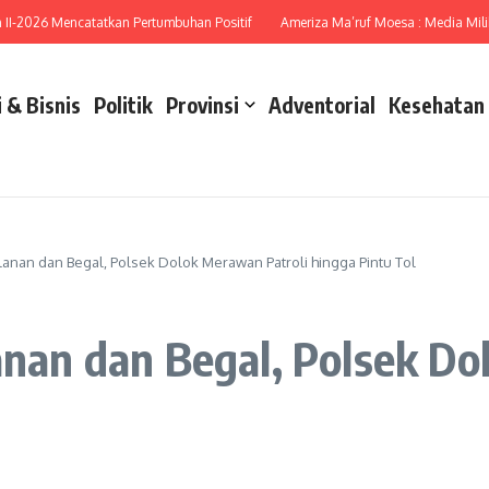
026 Mencatatkan Pertumbuhan Positif
Ameriza Ma’ruf Moesa : Media Miliki Per
 & Bisnis
Politik
Provinsi
Adventorial
Kesehatan
alanan dan Begal, Polsek Dolok Merawan Patroli hingga Pintu Tol
lanan dan Begal, Polsek D