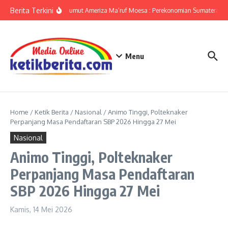
Lewati ke konten
Berita Terkini
KPwBI Sumut Ameriza Ma’ruf Moesa : Perekonomian Sumatera Uta
Menu
Home
/
Ketik Berita
/
Nasional
/
Animo Tinggi, Polteknaker
Perpanjang Masa Pendaftaran SBP 2026 Hingga 27 Mei
Nasional
Animo Tinggi, Polteknaker
Perpanjang Masa Pendaftaran
SBP 2026 Hingga 27 Mei
Kamis, 14 Mei 2026