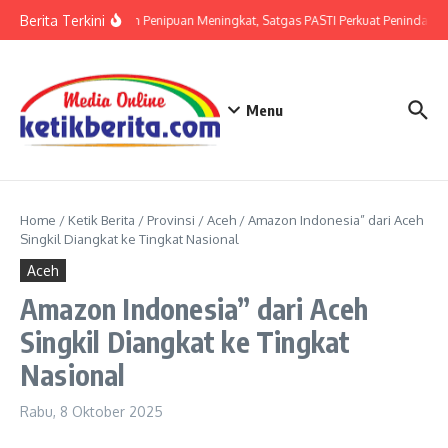
Lewati ke konten
Berita Terkini
Ancaman Penipuan Meningkat, Satgas PASTI Perkuat Penindakan
Menu
Home
/
Ketik Berita
/
Provinsi
/
Aceh
/
Amazon Indonesia” dari Aceh
Singkil Diangkat ke Tingkat Nasional
Aceh
Amazon Indonesia” dari Aceh
Singkil Diangkat ke Tingkat
Nasional
Rabu, 8 Oktober 2025