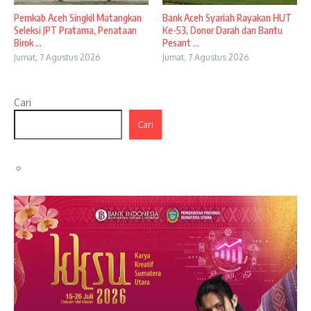
Pemkab Aceh Singkil Matangkan
Bank Aceh Syariah Rayakan HUT
Seleksi JPT Pratama, Penataan
Ke-53, Donor Darah dan Bantu
Birok ...
Pesant ...
Jumat, 7 Agustus 2026
Jumat, 7 Agustus 2026
Cari
Cari