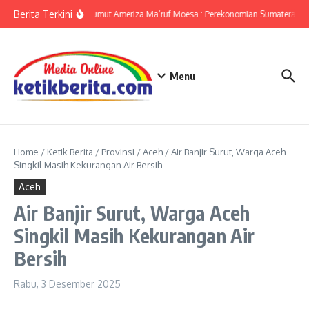
Lewati ke konten
Berita Terkini
KPwBI Sumut Ameriza Ma’ruf Moesa : Perekonomian Sumatera Utar
Menu
Home
/
Ketik Berita
/
Provinsi
/
Aceh
/
Air Banjir Surut, Warga Aceh
Singkil Masih Kekurangan Air Bersih
Aceh
Air Banjir Surut, Warga Aceh
Singkil Masih Kekurangan Air
Bersih
Rabu, 3 Desember 2025