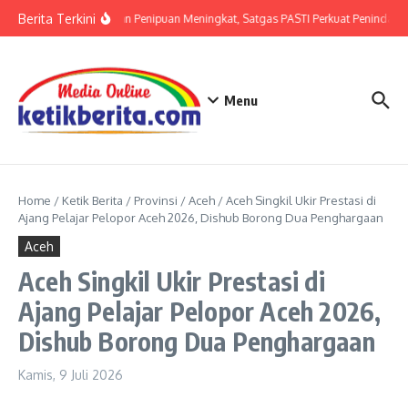
Lewati ke konten
Berita Terkini
Ancaman Penipuan Meningkat, Satgas PASTI Perkuat Penindakan
Menu
Home
/
Ketik Berita
/
Provinsi
/
Aceh
/
Aceh Singkil Ukir Prestasi di
Ajang Pelajar Pelopor Aceh 2026, Dishub Borong Dua Penghargaan
Aceh
Aceh Singkil Ukir Prestasi di
Ajang Pelajar Pelopor Aceh 2026,
Dishub Borong Dua Penghargaan
Kamis, 9 Juli 2026