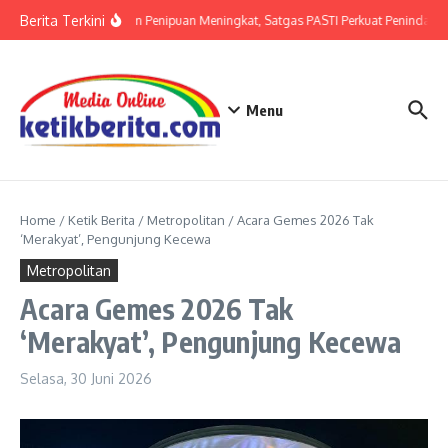
Lewati ke konten
Berita Terkini
Ancaman Penipuan Meningkat, Satgas PASTI Perkuat Penindakan
Menu
Home
/
Ketik Berita
/
Metropolitan
/
Acara Gemes 2026 Tak
‘Merakyat’, Pengunjung Kecewa
Metropolitan
Acara Gemes 2026 Tak
‘Merakyat’, Pengunjung Kecewa
Selasa, 30 Juni 2026