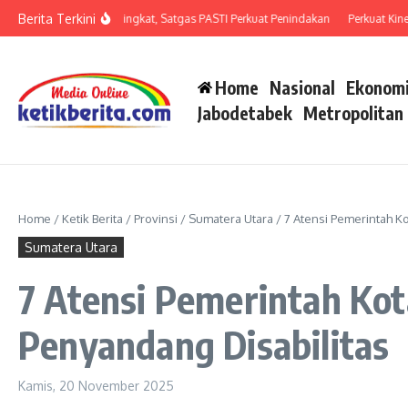
Lewati ke konten
Berita Terkini
man Penipuan Meningkat, Satgas PASTI Perkuat Penindakan
Perkuat Kinerja O
Home
Nasional
Ekonomi
Jabodetabek
Metropolitan
Home
/
Ketik Berita
/
Provinsi
/
Sumatera Utara
/
7 Atensi Pemerintah K
Sumatera Utara
7 Atensi Pemerintah Kot
Penyandang Disabilitas
Kamis, 20 November 2025