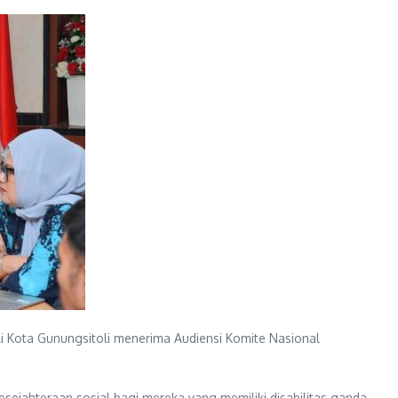
ali Kota Gunungsitoli menerima Audiensi Komite Nasional
sejahteraan sosial bagi mereka yang memiliki disabilitas ganda,