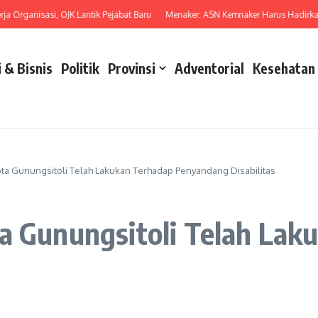
rganisasi, OJK Lantik Pejabat Baru
Menaker: ASN Kemnaker Harus Hadirkan Da
 & Bisnis
Politik
Provinsi
Adventorial
Kesehatan
ota Gunungsitoli Telah Lakukan Terhadap Penyandang Disabilitas
a Gunungsitoli Telah Lak