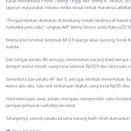
Kasat Resnarkoba Polres Tebing Tinggi, AKP Jimmy R. Sitorus, S
laporan masyarakat melalui media sosial terkait maraknya aktifit
“Penggerebekan dilakukan di belakang rumah tepatnya di bawah 
narkotika jenis sabu”, ungkap AKP Jimmy Sitorus pada Rabu (20/5)
Kelima pria tersebut berinisial IM (37) warga Jalan Gunung Sorek 
Juanda.
Dari tangan pelaku IM, petugas menemukan barang bukti berupa dela
dompet warna merah, uang tunai sebesar Rp505 ribu serta satu u
Sementara dari pelaku AP dan S, petugas kembali menemukan dua pa
warna abu-abu, satu unit timbangan digital, uang tunai Rp130 ribu
Hasil interogasi awal, pelaku mengaku memperoleh sabu tersebu
jaringan pemasok narkotika tersebut.
Selanjutnya seluruh pelaku beserta barang bukti telah diamankan 
Share this Article