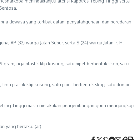
esnarkoba menindaklanjuti atensi Kapolres Tebing Tinggi serta
 Sentosa.
pria dewasa yang terlibat dalam penyalahgunaan dan peredaran
na, AP (32) warga Jalan Subur, serta S (24) warga Jalan Ir. H.
 gram, tiga plastik klip kosong, satu pipet berbentuk skop, satu
 lima plastik klip kosong, satu pipet berbentuk skop, satu dompet
res Tebing Tinggi masih melakukan pengembangan guna mengungkap
n yang berlaku. (ar)