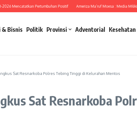
26 Mencatatkan Pertumbuhan Positif
Ameriza Ma’ruf Moesa : Media Miliki Pera
 & Bisnis
Politik
Provinsi
Adventorial
Kesehatan
iringkus Sat Resnarkoba Polres Tebing Tinggi di Kelurahan Mentos
ngkus Sat Resnarkoba Polr