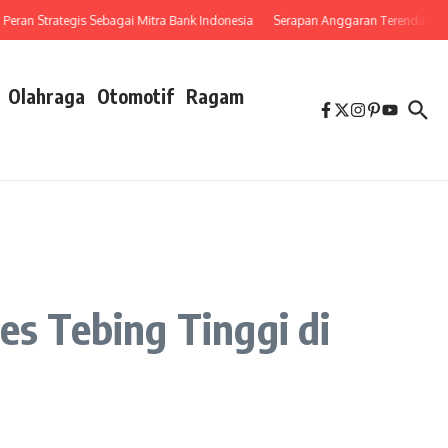
n Strategis Sebagai Mitra Bank Indonesia
Serapan Anggaran Terendah, Inspektor
Olahraga
Otomotif
Ragam
es Tebing Tinggi di