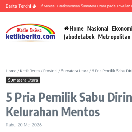
Lewati ke konten
Berita Terkini
umut Ameriza Ma’ruf Moesa : Perekonomian Sumatera Utara pada Triwulan II-20
Home
Nasional
Ekonomi
Jabodetabek
Metropolitan
Home
/
Ketik Berita
/
Provinsi
/
Sumatera Utara
/
5 Pria Pemilik Sabu D
Sumatera Utara
5 Pria Pemilik Sabu Diri
Kelurahan Mentos
Rabu, 20 Mei 2026