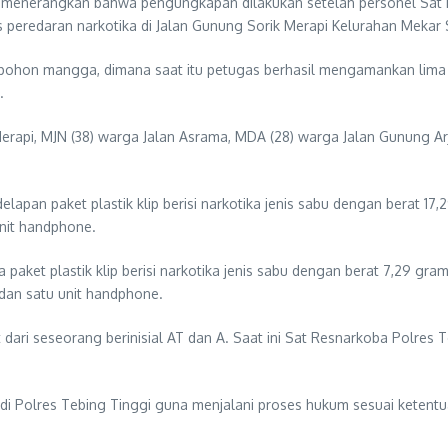
H menerangkan bahwa pengungkapan dilakukan setelah personel Sat R
as peredaran narkotika di Jalan Gunung Sorik Merapi Kelurahan Mekar
pohon mangga, dimana saat itu petugas berhasil mengamankan lima 
.
Merapi, MJN (38) warga Jalan Asrama, MDA (28) warga Jalan Gunung Arju
pan paket plastik klip berisi narkotika jenis sabu dengan berat 17,29
nit handphone.
ket plastik klip berisi narkotika jenis sabu dengan berat 7,29 gram,
 dan satu unit handphone.
t dari seseorang berinisial AT dan A. Saat ini Sat Resnarkoba Pol
di Polres Tebing Tinggi guna menjalani proses hukum sesuai ketentua