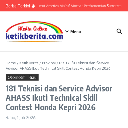
Lewati ke konten
Berita Terkini
KPwBI Sumut Ameriza Ma’ruf Moesa : Perekonomian Sumatera Utar
Menu
Home
/
Ketik Berita
/
Provinsi
/
Riau
/
181 Teknisi dan Service
Advisor AHASS Ikuti Technical Skill Contest Honda Kepri 2026
Otomotif
Riau
181 Teknisi dan Service Advisor
AHASS Ikuti Technical Skill
Contest Honda Kepri 2026
Rabu, 1 Juli 2026