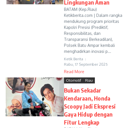
Lingkungan Aman
BATAM (Kep.Riau)
Ketikberita.com | Dalam rangka
mendukung program prioritas
Kapolri Presisi (Prediktif,
Responsibilitas, dan
Transparansi Berkeadilan),
Polsek Batu Ampar kembali
menghadirkan inovasi p...
Ketik Berita
Rabu, 17 September 2025
Read More
Otomotif
Riau
Bukan Sekadar
Kendaraan, Honda
Scoopy Jadi Ekspresi
Gaya Hidup dengan
Fitur Lengkap