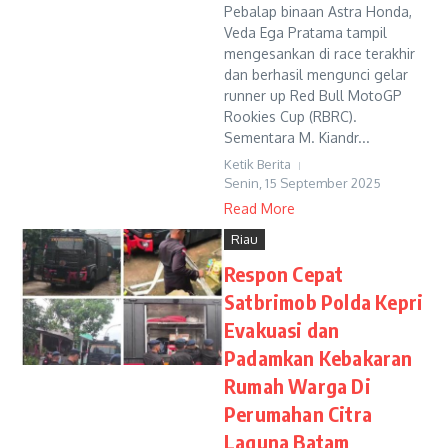
Pebalap binaan Astra Honda,
Veda Ega Pratama tampil
mengesankan di race terakhir
dan berhasil mengunci gelar
runner up Red Bull MotoGP
Rookies Cup (RBRC).
Sementara M. Kiandr...
Ketik Berita
Senin, 15 September 2025
Read More
Riau
Respon Cepat
Satbrimob Polda Kepri
Evakuasi dan
Padamkan Kebakaran
Rumah Warga Di
Perumahan Citra
Laguna Batam