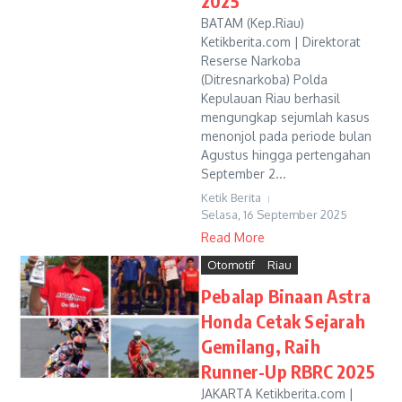
2025
BATAM (Kep.Riau)
Ketikberita.com | Direktorat
Reserse Narkoba
(Ditresnarkoba) Polda
Kepulauan Riau berhasil
mengungkap sejumlah kasus
menonjol pada periode bulan
Agustus hingga pertengahan
September 2...
Ketik Berita
Selasa, 16 September 2025
Read More
Otomotif
Riau
Pebalap Binaan Astra
Honda Cetak Sejarah
Gemilang, Raih
Runner-Up RBRC 2025
JAKARTA Ketikberita.com |