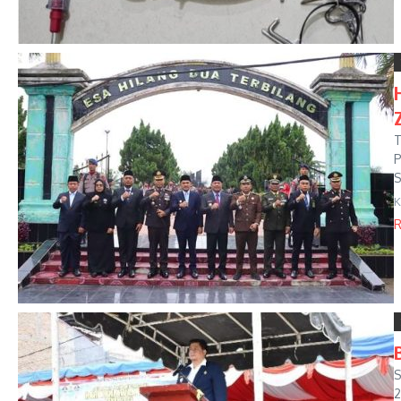
T
P
S
K
R
S
2