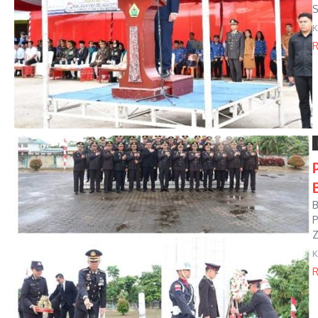
S
K
R
B
P
Z
K
R