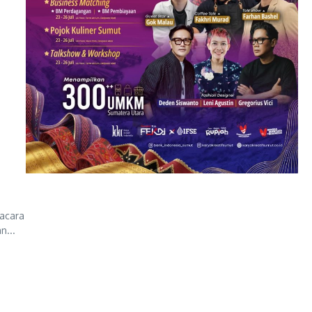
acara
n...