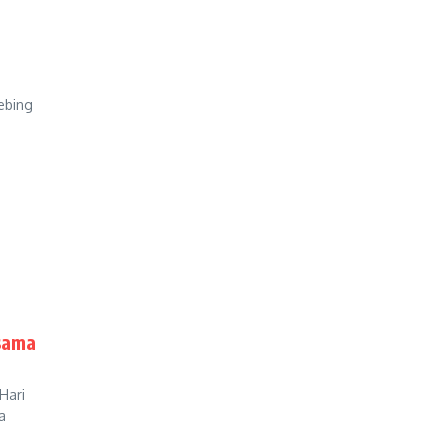
ebing
sama
Hari
a