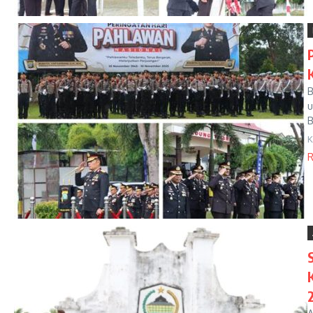
B
u
B
K
R