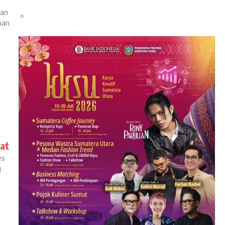
man
nan
sat
es
g