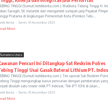
EBING TINGGI (Sumut) ketikberita.com | Walikota Tebing Tinggi H. I
rdian Saragih, SE melantik dan mengambil sumpah janji Pejabat Pimpi
inggi Pratama di lingkungan Pemerintah Kota (Pemko) Tebi...
etik Berita
Senin, 10 November 2025
ead More
Sumatera Utara
Kawanan Pencuri Ini Ditangkap Sat Reskrim Polres
Tebing Tinggi Usai Gasak Baterai Lithium PT. Indo
EBING TINGGI (Sumut) ketikberita.com | Tim opsnal Sat Reskrim Polr
ebing Tinggi mengungkap kasus pencurian dengan pemberatan yan
erjadi disalah satu tower milik PT Indosat, Tbk (PT IOH) di Jalan...
etik Berita
Senin, 10 November 2025
ead More