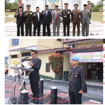
A
h
p
K
R
S
P
L
K
R