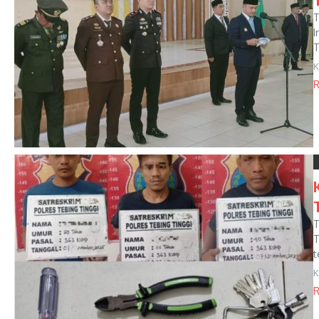
T
I
T
K
R
T
T
t
K
R