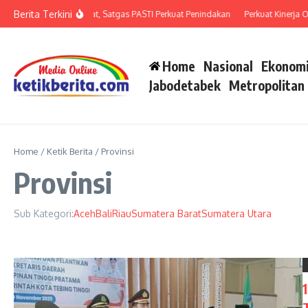
Lewati ke konten
Berita Terkini
ipuan Meningkat, Satgas PASTI Perkuat Penindakan
Perkuat Kinerja Organisa
Home
Nasional
Ekonomi
Jabodetabek
Metropolitan
Home
/
Ketik Berita
/
Provinsi
Provinsi
Sub Kategori:
Aceh
Bali
Riau
Sumatera Barat
Sumatera Utara