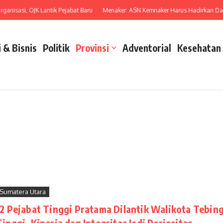
si, OJK Lantik Pejabat Baru
Menaker: ASN Kemnaker Harus Hadirkan Dampak N
 & Bisnis
Politik
Provinsi
Adventorial
Kesehatan
Sumatera Utara
12 Pejabat Tinggi Pratama Dilantik Walikota Tebin
Tinggi, Kinerja dan Integritas Jadi Perioritas