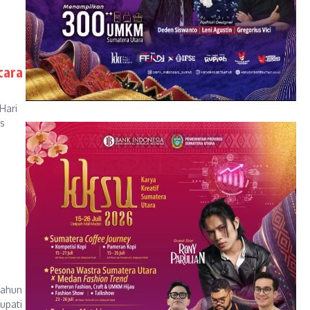
cara
Hari
s
Tahun
upati