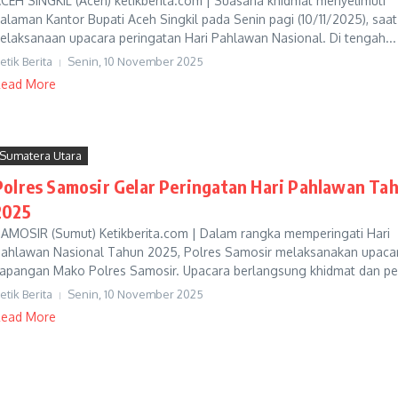
CEH SINGKIL (Aceh) ketikberita.com | Suasana khidmat menyelimuti
alaman Kantor Bupati Aceh Singkil pada Senin pagi (10/11/2025), saat
elaksanaan upacara peringatan Hari Pahlawan Nasional. Di tengah...
etik Berita
Senin, 10 November 2025
ead More
Sumatera Utara
Polres Samosir Gelar Peringatan Hari Pahlawan Ta
2025
AMOSIR (Sumut) Ketikberita.com | Dalam rangka memperingati Hari
ahlawan Nasional Tahun 2025, Polres Samosir melaksanakan upacar
apangan Mako Polres Samosir. Upacara berlangsung khidmat dan pen
etik Berita
Senin, 10 November 2025
ead More