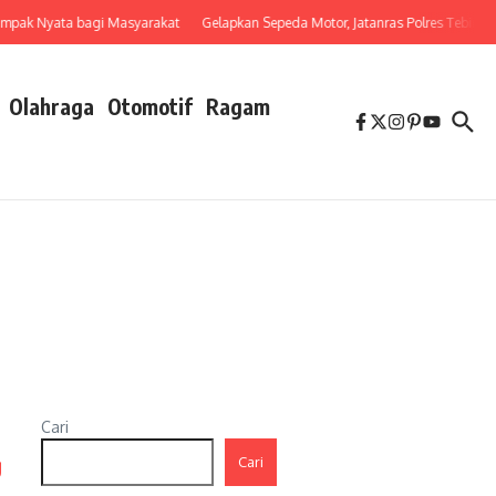
yata bagi Masyarakat
Gelapkan Sepeda Motor, Jatanras Polres Tebing Tingg
Olahraga
Otomotif
Ragam
Cari
g
Cari