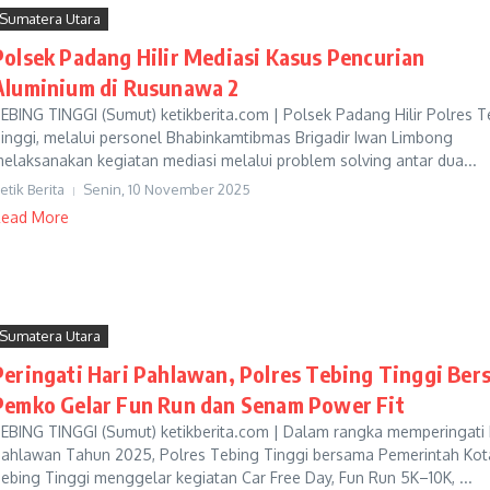
Sumatera Utara
Polsek Padang Hilir Mediasi Kasus Pencurian
Aluminium di Rusunawa 2
EBING TINGGI (Sumut) ketikberita.com | Polsek Padang Hilir Polres T
inggi, melalui personel Bhabinkamtibmas Brigadir Iwan Limbong
elaksanakan kegiatan mediasi melalui problem solving antar dua...
etik Berita
Senin, 10 November 2025
ead More
Sumatera Utara
Peringati Hari Pahlawan, Polres Tebing Tinggi Ber
Pemko Gelar Fun Run dan Senam Power Fit
EBING TINGGI (Sumut) ketikberita.com | Dalam rangka memperingati 
ahlawan Tahun 2025, Polres Tebing Tinggi bersama Pemerintah Kot
ebing Tinggi menggelar kegiatan Car Free Day, Fun Run 5K–10K, ...