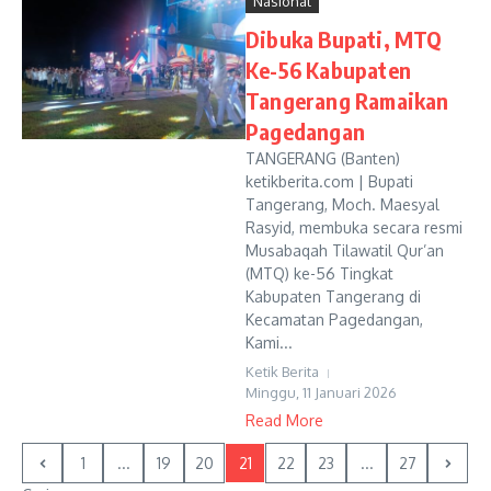
Nasional
Dibuka Bupati, MTQ
Ke-56 Kabupaten
Tangerang Ramaikan
Pagedangan
TANGERANG (Banten)
ketikberita.com | Bupati
Tangerang, Moch. Maesyal
Rasyid, membuka secara resmi
Musabaqah Tilawatil Qur’an
(MTQ) ke-56 Tingkat
Kabupaten Tangerang di
Kecamatan Pagedangan,
Kami...
Ketik Berita
Minggu, 11 Januari 2026
Read More
1
...
19
20
21
22
23
...
27