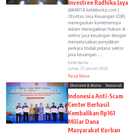
Investree Radhika Jaya
JAKARTA ketikberita.com |
Otoritas Jasa Keuangan (OJK)
menegaskan komitmennya
dalam menegakkan hukum di
sektor jasa keuangan dengan
menyelesaikan penyidikan
perkara tindak pidana sektor
jasa keuangan ...
Ketik Berita
Jumat, 23 Januari 2026
Read More
Ekonomi & Bisnis
Nasional
Indonesia Anti-Scam
Center Berhasil
Kembalikan Rp161
Miliar Dana
Masyarakat Korban