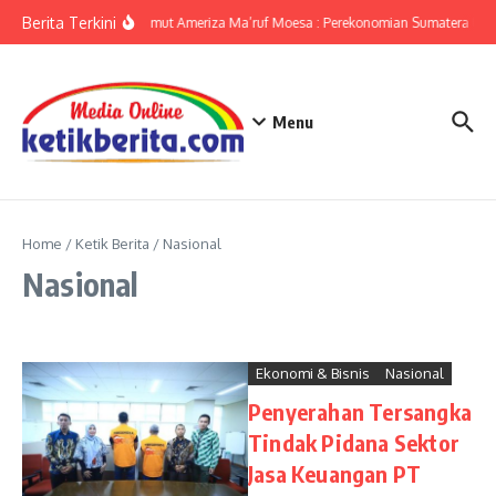
Lewati ke konten
Berita Terkini
KPwBI Sumut Ameriza Ma’ruf Moesa : Perekonomian Sumatera Utara
Menu
Home
/
Ketik Berita
/
Nasional
Nasional
Ekonomi & Bisnis
Nasional
Penyerahan Tersangka
Tindak Pidana Sektor
Jasa Keuangan PT