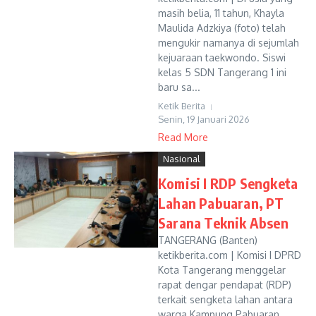
masih belia, 11 tahun, Khayla
Maulida Adzkiya (foto) telah
mengukir namanya di sejumlah
kejuaraan taekwondo. Siswi
kelas 5 SDN Tangerang 1 ini
baru sa...
Ketik Berita
Senin, 19 Januari 2026
Read More
Nasional
Komisi I RDP Sengketa
Lahan Pabuaran, PT
Sarana Teknik Absen
TANGERANG (Banten)
ketikberita.com | Komisi I DPRD
Kota Tangerang menggelar
rapat dengar pendapat (RDP)
terkait sengketa lahan antara
warga Kampung Pabuaran,