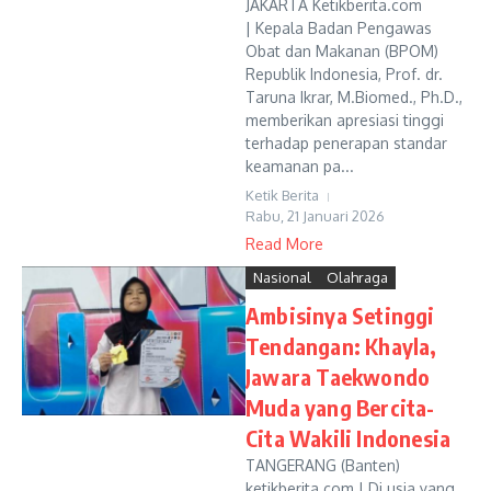
JAKARTA Ketikberita.com
| Kepala Badan Pengawas
Obat dan Makanan (BPOM)
Republik Indonesia, Prof. dr.
Taruna Ikrar, M.Biomed., Ph.D.,
memberikan apresiasi tinggi
terhadap penerapan standar
keamanan pa...
Ketik Berita
Rabu, 21 Januari 2026
Read More
Nasional
Olahraga
Ambisinya Setinggi
Tendangan: Khayla,
Jawara Taekwondo
Muda yang Bercita-
Cita Wakili Indonesia
TANGERANG (Banten)
ketikberita.com | Di usia yang