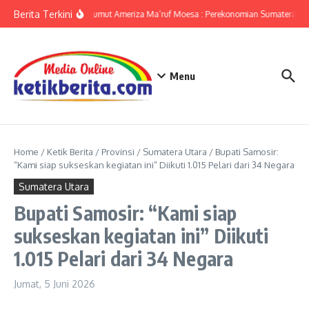
Lewati ke konten
Berita Terkini
KPwBI Sumut Ameriza Ma’ruf Moesa : Perekonomian Sumatera Utar
Menu
Home
/
Ketik Berita
/
Provinsi
/
Sumatera Utara
/
Bupati Samosir:
“Kami siap sukseskan kegiatan ini” Diikuti 1.015 Pelari dari 34 Negara
Sumatera Utara
Bupati Samosir: “Kami siap
sukseskan kegiatan ini” Diikuti
1.015 Pelari dari 34 Negara
Jumat, 5 Juni 2026