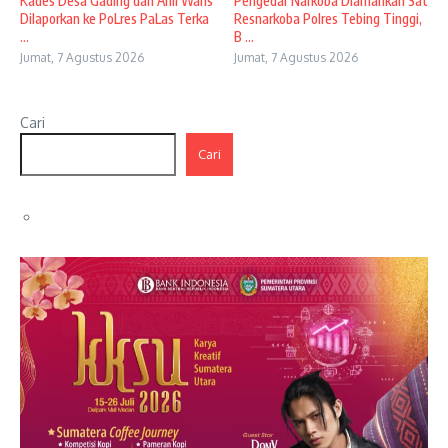
Kades Desa Gading dan Ahli Waris
Pengedar Narkoba Diamankan Sat
Dilaporkan ke PoLres PaLas Terka
Resnarkoba Polres Tebing Tinggi,
...
B ...
Jumat, 7 Agustus 2026
Jumat, 7 Agustus 2026
Cari
Cari