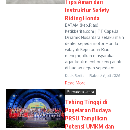
Tips Aman dari
Instruktur Safety
Riding Honda
BATAM (Kep.Riau)
Ketikberita.com | PT Capella
Dinamik Nusantara selaku main
dealer sepeda motor Honda
wilayah Kepulauan Riau
mengingatkan masyarakat
agar tidak membonceng anak
di bagian depan sepeda m...
Ketik Berita
Rabu, 29 Juli 2026
Read More
Sumatera Utara
Tebing Tinggi di
Pagelaran Budaya
PRSU Tampilkan
Potensi UMKM dan