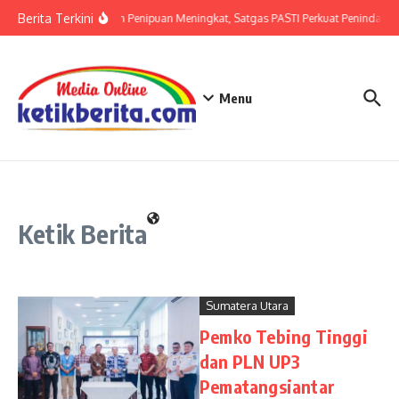
Lewati ke konten
Berita Terkini
Ancaman Penipuan Meningkat, Satgas PASTI Perkuat Penindakan
Menu
Ketik Berita
Sumatera Utara
Pemko Tebing Tinggi
dan PLN UP3
Pematangsiantar