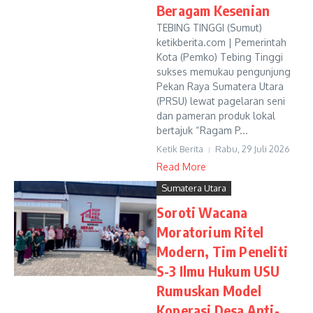
Beragam Kesenian
TEBING TINGGI (Sumut)
ketikberita.com | Pemerintah
Kota (Pemko) Tebing Tinggi
sukses memukau pengunjung
Pekan Raya Sumatera Utara
(PRSU) lewat pagelaran seni
dan pameran produk lokal
bertajuk “Ragam P...
Ketik Berita
Rabu, 29 Juli 2026
Read More
Sumatera Utara
Soroti Wacana
Moratorium Ritel
Modern, Tim Peneliti
S-3 Ilmu Hukum USU
Rumuskan Model
Koperasi Desa Anti-