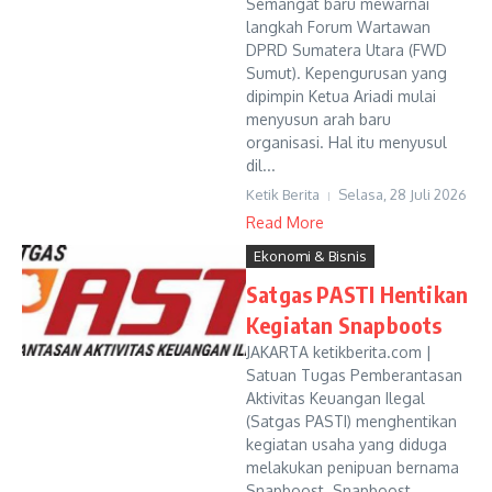
Semangat baru mewarnai
langkah Forum Wartawan
DPRD Sumatera Utara (FWD
Sumut). Kepengurusan yang
dipimpin Ketua Ariadi mulai
menyusun arah baru
organisasi. Hal itu menyusul
dil...
Ketik Berita
Selasa, 28 Juli 2026
Read More
Ekonomi & Bisnis
Satgas PASTI Hentikan
Kegiatan Snapboots
JAKARTA ketikberita.com |
Satuan Tugas Pemberantasan
Aktivitas Keuangan Ilegal
(Satgas PASTI) menghentikan
kegiatan usaha yang diduga
melakukan penipuan bernama
Snapboost. Snapboost