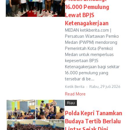
16.000 Pemulung
Lewat BPJS
Ketenagakerjaan
MEDAN ketikberita.com |
Persatuan Wartawan Pemko
Medan (PWPM) mendorong
Pemerintah Kota (Pemko)
Medan untuk memperluas
kepesertaan BPJS
Ketenagakerjaan bagi sekitar
16.000 pemulung yang
tersebar di be...
Ketik Berita
Rabu, 29 Juli 2026
Read More
Riau
Polda Kepri Tanamkan
Budaya Tertib Berlalu
Lintas Sejak Dini